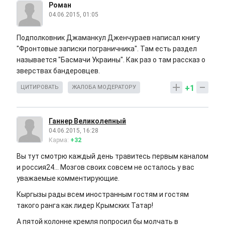
Роман
04.06.2015, 01:05
Подполковник Джаманкул Дженчураев написал книгу
"Фронтовые записки пограничника". Там есть раздел
называется "Басмачи Украины". Как раз о там рассказ о
зверствах бандеровцев.
+1
ЦИТИРОВАТЬ
ЖАЛОБА МОДЕРАТОРУ
Ганнер Великолепный
04.06.2015, 16:28
Карма:
+32
Вы тут смотрю каждый день травитесь первым каналом
и россия24... Мозгов своих совсем не осталось у вас
уважаемые комментирующие.
Кыргызы рады всем иностранным гостям и гостям
такого ранга как лидер Крымских Татар!
А пятой колонне кремля попросил бы молчать в