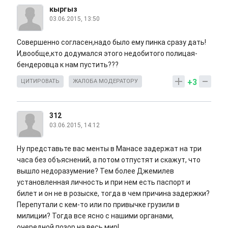
кыргыз
03.06.2015, 13:50
Совершенно согласен,надо было ему пинка сразу дать!
И,вообще,кто додумался этого недобитого полицая-
бендеровца к нам пустить???
+3
ЦИТИРОВАТЬ
ЖАЛОБА МОДЕРАТОРУ
312
03.06.2015, 14:12
Ну представьте вас менты в Манасе задержат на три
часа без объяснений, а потом отпустят и скажут, что
вышло недоразумение? Тем более Джемилев
установленная личность и при нем есть паспорт и
билет и он не в розыске, тогда в чем причина задержки?
Перепутали с кем-то или по привычке грузили в
милиции? Тогда все ясно с нашими органами,
очередной позор на весь мир!