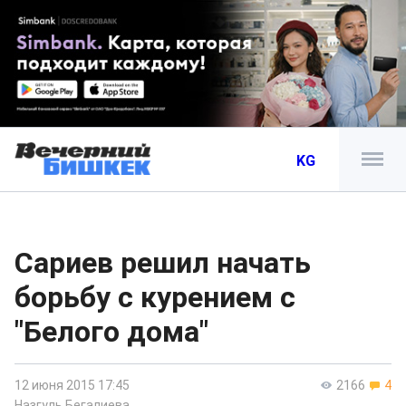
KG
Сариев решил начать
борьбу с курением с
"Белого дома"
12 июня 2015 17:45
2166
4
Назгуль Бегалиева