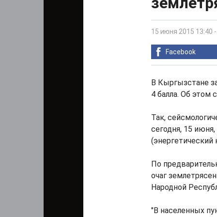
землетря
15 июня 2015 13:40
Facebook
В Кыргызстане з
4 балла. Об этом
Так, сейсмологич
сегодня, 15 июня
(энергетический к
По предваритель
очаг землетрясен
Народной Республ
"В населенных п