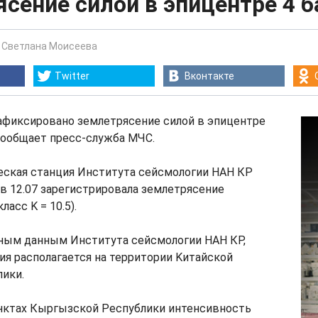
сение силой в эпицентре 4 б
-
Светлана Моисеева
Twitter
Вконтакте
афиксировано землетрясение силой в эпицентре
 сообщает пресс-служба МЧС.
еская станция Института сейсмологии НАН КР
, в 12.07 зарегистрировала землетрясение
ласс K = 10.5).
ным данным Института сейсмологии НАН КР,
ия располагается на территории Kитайской
ики.
унктах Кыргызской Республики интенсивность