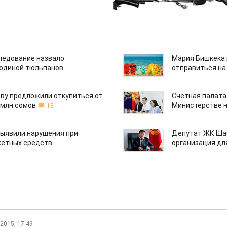
едование назвало
Мэрия Бишкека 
одиной тюльпанов
отправиться на
ву предложили откупиться от
Счетная палата
 млн сомов
Министерстве н
13
ыявили нарушения при
Депутат ЖК Шаб
етных средств
организация дл
.2015, 17:49