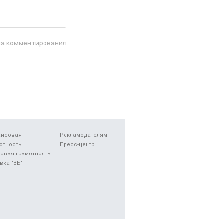
ла комментирования
ансовая
Рекламодателям
отность
Пресс-центр
овая грамотность
вка "ВБ"