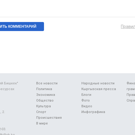
Прави
ий Бишкек"
Все новости
Народные новости
Фин
ресурсах
Политика
Кыргызская пресса
грам
Экономика
Блоги
Прав
Общество
Фото
Спра
Культура
Видео
 2.
Спорт
Инфографика
Происшествия
В мире
-03.
48k@vb.kg