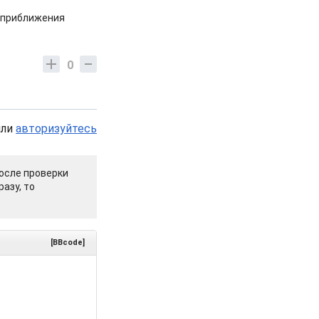
к приближения
0
или
авторизуйтесь
осле проверки
азу, то
[BBcode]