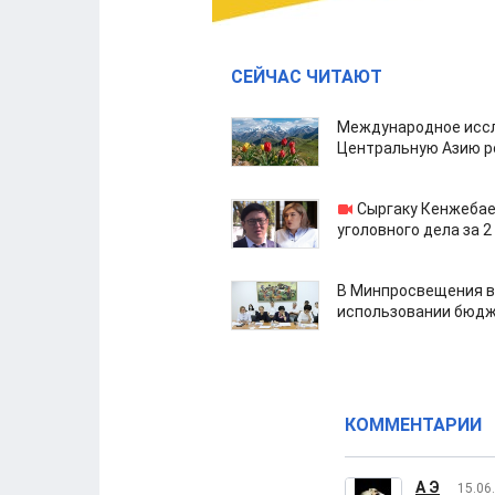
СЕЙЧАС ЧИТАЮТ
Международное иссл
Центральную Азию р
Сыргаку Кенжебае
уголовного дела за 2
В Минпросвещения в
использовании бюдж
КОММЕНТАРИИ
А Э
15.06