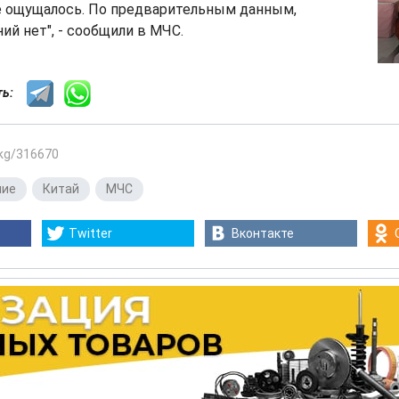
е ощущалось. По предварительным данным,
ий нет", - сообщили в МЧС.
сть:
.kg/316670
ние
,
Китай
,
МЧС
Twitter
Вконтакте