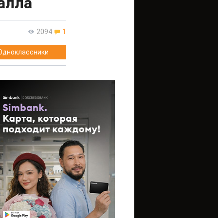
алла
2094
1
Одноклассники