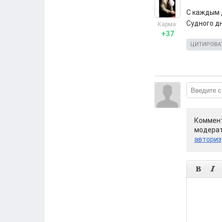
С каждым 
Судного дн
Карма:
+37
ЦИТИРОВА
Коммент
модерат
авториз

