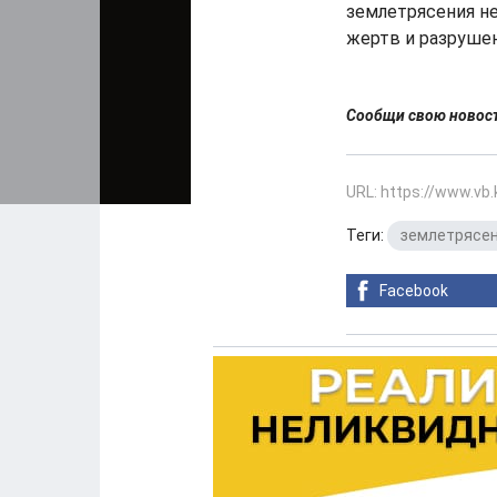
землетрясения н
жертв и разрушен
Сообщи свою ново
URL: https://www.vb
Теги:
землетрясе
Facebook