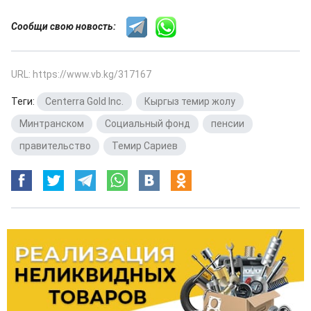
Сообщи свою новость:
URL: https://www.vb.kg/317167
Теги:
Centerra Gold Inc.
,
Кыргыз темир жолу
,
Минтранском
,
Социальный фонд
,
пенсии
,
правительство
,
Темир Сариев