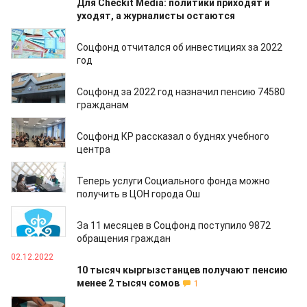
Для Checkit Media: политики приходят и
уходят, а журналисты остаются
19.01.2023
Соцфонд отчитался об инвестициях за 2022
год
18.01.2023
Соцфонд за 2022 год назначил пенсию 74580
гражданам
26.12.2022
Соцфонд КР рассказал о буднях учебного
центра
18.12.2022
Теперь услуги Социального фонда можно
получить в ЦОН города Ош
08.12.2022
За 11 месяцев в Соцфонд поступило 9872
обращения граждан
02.12.2022
10 тысяч кыргызстанцев получают пенсию
менее 2 тысяч сомов
1
02.11.2022