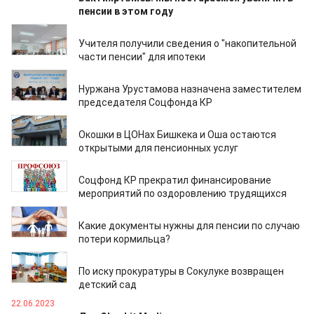
пенсии в этом году
28.01.2024
Учителя получили сведения о "накопительной
части пенсии" для ипотеки
27.12.2023
Нуржана Урустамова назначена заместителем
председателя Соцфонда КР
16.11.2023
Окошки в ЦОНах Бишкека и Оша остаются
открытыми для пенсионных услуг
11.11.2023
Соцфонд КР прекратил финансирование
мероприятий по оздоровлению трудящихся
16.08.2023
Какие документы нужны для пенсии по случаю
потери кормильца?
23.06.2023
По иску прокуратуры в Сокулуке возвращен
детский сад
22.06.2023