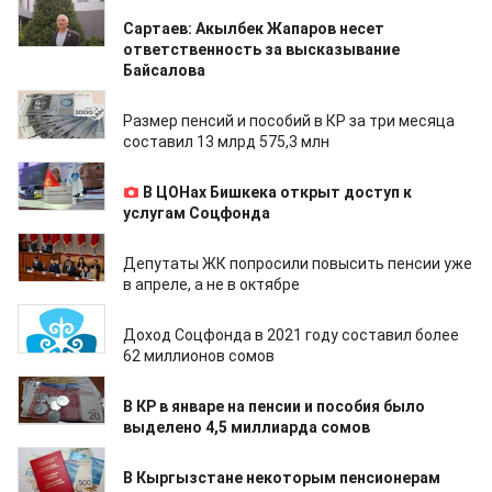
12.04.2022
Сартаев: Акылбек Жапаров несет
ответственность за высказывание
Байсалова
08.04.2022
Размер пенсий и пособий в КР за три месяца
составил 13 млрд 575,3 млн
06.04.2022
В ЦОНах Бишкека открыт доступ к
услугам Соцфонда
09.03.2022
Депутаты ЖК попросили повысить пенсии уже
в апреле, а не в октябре
18.02.2022
Доход Соцфонда в 2021 году составил более
62 миллионов сомов
16.02.2022
В КР в январе на пенсии и пособия было
выделено 4,5 миллиарда сомов
15.02.2022
В Кыргызстане некоторым пенсионерам