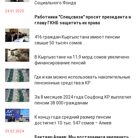
Социального Фонда
24.01.2025
Работники "Спецсвязи" просят президента и
главу ГКНБ защитить их права
29.10.2024
416 граждан Кыргызстана имеют пенсии
свыше 50 тысяч сомов
07.10.2024
В Кыргызстане на 11,9 млрд сомов увеличено
финансирование пенсий
17.09.2024
Где и как можно использовать накопительные
пенсионные средства в КР
10.09.2024
За 8 месяцев 2024 года Соцфонд КР выплатил
пенсии 38 000 гражданам
02.08.2024
К концу года средний размер пенсии
достигнет 10 тыс. 547 сомов – Алиев
29.02.2024
Бактияр Алиев: Мы постараемся увеличить