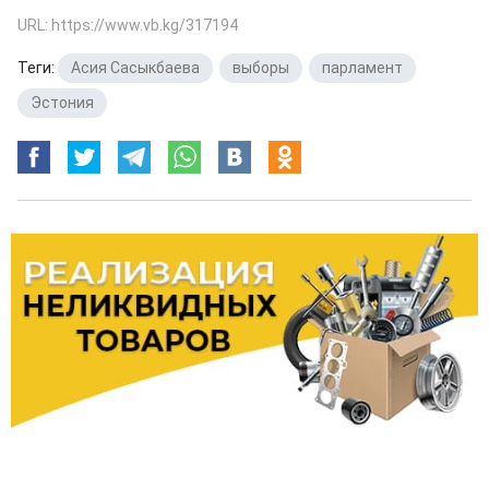
URL: https://www.vb.kg/317194
Теги:
Асия Сасыкбаева
,
выборы
,
парламент
,
Эстония