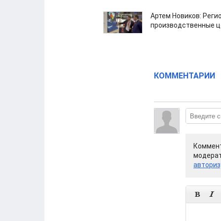
Артем Новиков: Реги
производственные ц
КОММЕНТАРИИ
Коммент
модерат
авториз

