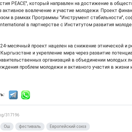
стия РЕАСЕ", который направлен на достижение в обществ
з активное вовлечение и участие молодежи. Проект фина
зом в рамках Программы "Инструмент стабильности", со
International в партнерстве с Институтом развития молод
 24-месячный проект нацелен на снижение этнической и р
Кыргызстане и укрепление мира через развитие потенциа
авительственных организаций в объединении молодых л
ждения проблем молодежи и активного участия в жизни 
сть:
.kg/317196
,
Ош
,
фестиваль
,
Европейский союз