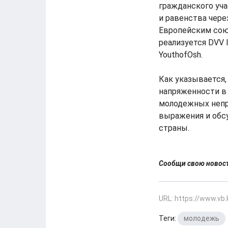
гражданского уча
и равенства чере
Европейским сою
реализуется DVV 
YouthofOsh.
Как указывается,
напряженности в 
молодежных непр
выражения и обсу
страны.
Сообщи свою ново
URL: https://www.vb
Теги:
молодежь