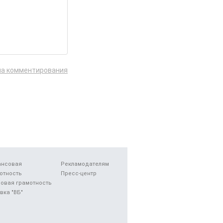
ла комментирования
ансовая
Рекламодателям
отность
Пресс-центр
овая грамотность
вка "ВБ"