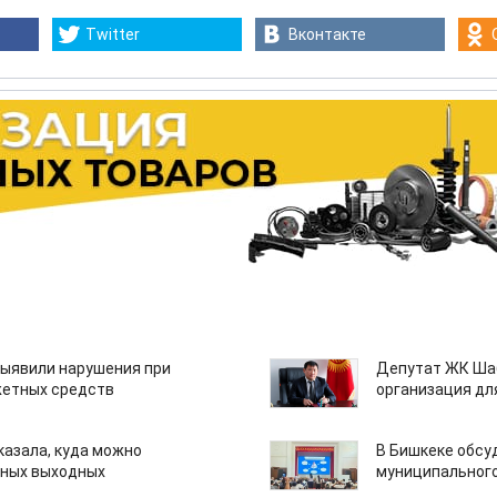
Twitter
Вконтакте
ыявили нарушения при
Депутат ЖК Шаб
етных средств
организация дл
казала, куда можно
В Бишкеке обсу
нных выходных
муниципального