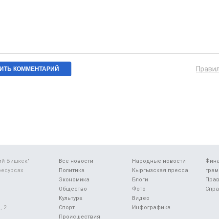
Прави
ий Бишкек"
Все новости
Народные новости
Фин
ресурсах
Политика
Кыргызская пресса
грам
Экономика
Блоги
Прав
Общество
Фото
Спра
Культура
Видео
 2.
Спорт
Инфографика
Происшествия