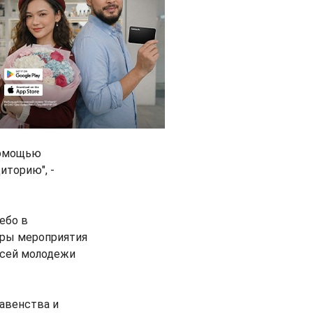
помощью
иторию", -
ебо в
оры мероприятия
 всей молодежи
авенства и