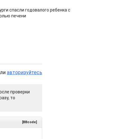
урги спасли годовалого ребенка с
холью печени
или
авторизуйтесь
осле проверки
азу, то
[BBcode]