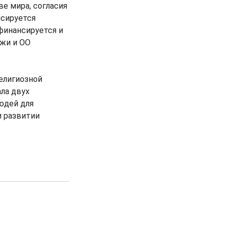
е мира, согласия
нсируется
финансируется и
ежи и ОО
елигиозной
ла двух
юдей для
и развитии