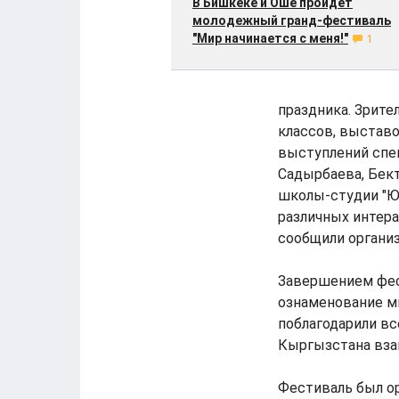
В Бишкеке и Оше пройдет
молодежный гранд-фестиваль
"Мир начинается с меня!"
1
праздника. Зрите
классов, выставо
выступлений спе
Садырбаева, Бект
школы-студии "Ю
различных интера
сообщили органи
Завершением фес
ознаменование ми
поблагодарили вс
Кыргызстана взаи
Фестиваль был ор