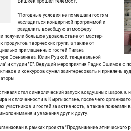
Бишкек прошел телемост.
"Погодные условия не помешали гостям
насладиться концертной программой и
разделить всеобщую атмосферу
ли получили большое удовольствие от мастер-
к продуктов творческих групп, а также от
циально приглашенных гостей Тилана
ура Эсеналиева, Юлии Руцкой, танцевальной
ла" и студии "Ё". Ведущий мероприятия Радик Эшимов с 
ктивов и конкурсов сумел заинтересовать и привлечь ауд
заторы.
тиваля стал символический запуск воздушных шаров в н
ра и сплоченности в Кыргызстане, после чего организат
ех участников и гостей за активность, а также пожелали
мопонимания и уважения друг к другу.
ганизован в рамках проекта "Продвижение этнического р