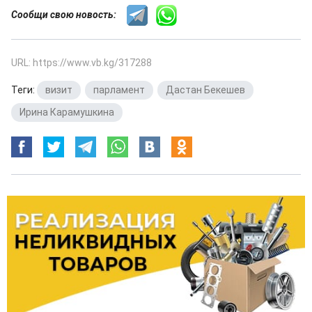
Сообщи свою новость:
URL: https://www.vb.kg/317288
Теги:
визит
,
парламент
,
Дастан Бекешев
,
Ирина Карамушкина