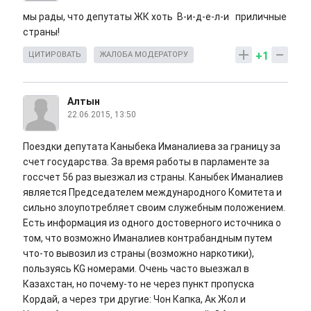
мы рады, что депутаты ЖК хоть В-и-д-е-л-и приличные
страны!
+1
ЦИТИРОВАТЬ
ЖАЛОБА МОДЕРАТОРУ
Алтын
22.06.2015, 13:50
Поездки депутата Каныбека Иманалиева за границу за
счет государства. За время работы в парламенте за
госсчет 56 раз выезжал из страны. Каныбек Иманалиев
является Председателем международного Комитета и
сильно злоупотребляет своим служебным положением.
Есть информация из одного достоверного источника о
том, что возможно Иманалиев контрабандным путем
что-то вывозил из страны (возможно наркотики),
пользуясь KG номерами. Очень часто выезжал в
Казахстан, но почему-то не через пункт пропуска
Кордай, а через три другие: Чон Капка, Ак Жол и