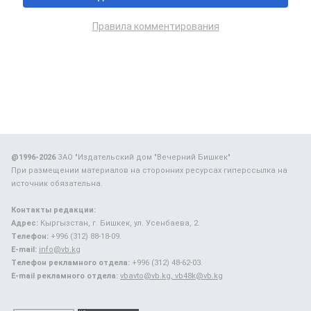
Правила комментирования
@1996-2026
ЗАО "Издательский дом "Вечерний Бишкек"
При размещении материалов на сторонних ресурсах гиперссылка на
источник обязательна.
Контакты редакции:
Адрес:
Кыргызстан, г. Бишкек, ул. Усенбаева, 2.
Телефон:
+996 (312) 88-18-09.
E-mail:
info@vb.kg
Телефон рекламного отдела:
+996 (312) 48-62-03.
E-mail рекламного отдела:
vbavto@vb.kg, vb48k@vb.kg