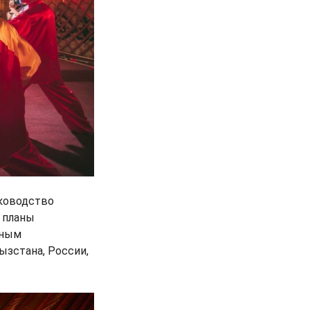
уководство
 планы
нным
ызстана, России,