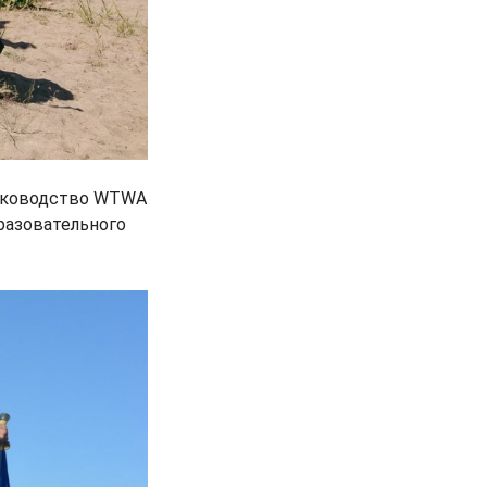
руководство WTWA
разовательного