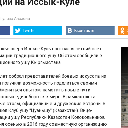
ции на Иссык-Куле
-
Гулиза Авазова
Twitter
Вконтакте
жье озера Иссык-Куль состоялся летний слет
иации традиционного ушу. Об этом сообщили в
ционного ушу Кыргызстана.
слет собрал представителей боевых искусств из
и получили возможность поделиться своими
бменяться опытом, наметить новые пути
онных единоборств в мире. В рамках слета
ые столы, официальные и дружеские встречи. В
л Клуб ушу "Цуаньшу" (Казахстан). Вице-
ации ушу Республики Казахстан Колокольников
ил осенью в 2016 году совместную организацию