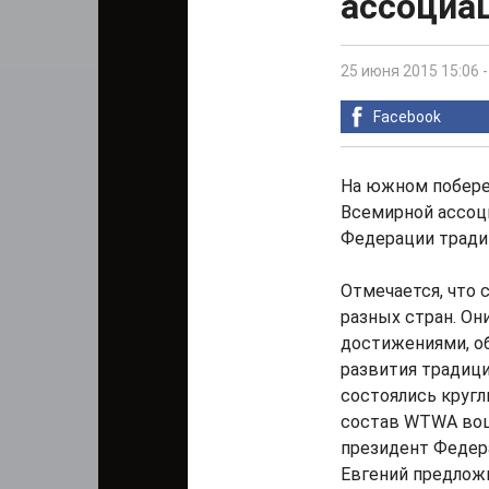
ассоциа
25 июня 2015 15:06
Facebook
На южном побере
Всемирной ассоц
Федерации тради
Отмечается, что 
разных стран. Он
достижениями, о
развития традици
состоялись кругл
состав WTWA воше
президент Федер
Евгений предлож