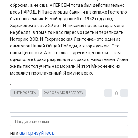
сбросил , а не сша. А ГЕРОЕМ тогда был действительно
весь НАРОД. И Панфиловцы были , и в экипаже Гастелло
был наш земляк. И мой дед погиб в 1942 году под
Харьковом в свои 29 лет. И никакие провокаторы меня
не убедят в том что надо пересмотреть и переписать
Историю ВОВ. И Георгиевская Ленточка--это один из
символов Нашей Общей Победы, и я горжусь ею. Это
наши Ценности. А вот в сша -- другие ценности -- там
однополые браки разрешили и браки с животными. И они
же пытаются учить нас морали .И этот Мироненко их
моралист проплаченный. Я ему не верю.
,
0
ЦИТИРОВАТЬ
ЖАЛОБА МОДЕРАТОРУ
или
авторизуйтесь