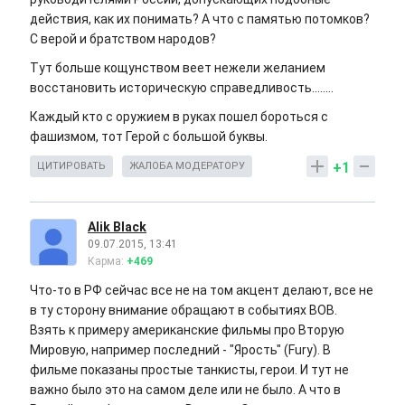
действия, как их понимать? А что с памятью потомков?
С верой и братством народов?
Тут больше кощунством веет нежели желанием
восстановить историческую справедливость........
Каждый кто с оружием в руках пошел бороться с
фашизмом, тот Герой с большой буквы.
+1
ЦИТИРОВАТЬ
ЖАЛОБА МОДЕРАТОРУ
Alik Black
09.07.2015, 13:41
Карма:
+469
Что-то в РФ сейчас все не на том акцент делают, все не
в ту сторону внимание обращают в событиях ВОВ.
Взять к примеру американские фильмы про Вторую
Мировую, например последний - "Ярость" (Fury). В
фильме показаны простые танкисты, герои. И тут не
важно было это на самом деле или не было. А что в