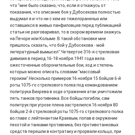
что "мне было сказано, что, если я откажусь от
показания, что описание боя у Дубосекова полностью
выдумал я и что ни с кем из тяжелораненых или
оставшихся в живых панфиловцев перед публикацией
статьи не разговаривал, то в скором времени окажусь
на Печоре или Колыме. В такой обстановке мне
пришлось сказать, что бой у Дубосекова - мой
литературный вымысел".Четвертое:316-я стрелковая
дивизия в период 16-18 ноября 1941 года вела
ожесточенные оборонительные бои, ход и степень
которых можно описать словами "массовый
героизм".Несколько примеров:16 ноября 15 бойцов 6-й
роты 1075-го стрелкового полка под командованием
политрука Вихрева в ходе отражения атак уничтожили
пять танков противника. Все бойцы погибли, сам
политрук при угрозе плена застрелился.16 ноября 80
бойцов 2-й стрелковой роты 1075-го стрелкового полка
во главе с лейтенантом Краевым, попав в окружение
пехотой и танками противника, без противотанковых
средств перешли в контратаку и прорвали кольцо, при