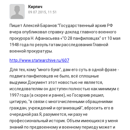
Кирпич
09.07.2015, 11:51
Пишет Алексей Баранов:"Государственный архив РФ
вчера опубликовал справку-доклад главного военного
прокурора Н. Афанасьева «"О 28 панфиловцах" от 10 мая
1948 года по результатам расследования Главной
военной прокуратуры.
http://www.statearchive.ru/607
Для тех, кому "много букв", дам его суть в одной фразе -
подвига панфиловцев не было, всё сплошные
выдумки.Документ этот новостью не является,
исследователям он доступен полностью как минимум с
1997 года (а скорее и ранее), но Госархив решил,
цитирую, "в связи с многочисленными обращениями
граждан, учреждений и организаций", вбросить его в
очередной раз.Я, разумеется, ни разу не
профессиональный историк. Объем имеющихся у меня
знаний по предвоенному и военному периоду может и