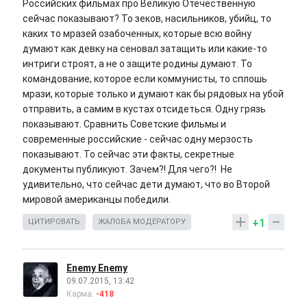
Российских фильмах про Великую Отечественную
сейчас показывают? То зеков, насильников, убийц, то
каких то мразей озабоченных, которые всю войну
думают как девку на сеновал затащить или какие-то
интриги строят, а не о защите родины думают. То
командование, которое если коммунисты, то сплошь
мрази, которые только и думают как бы рядовых на убой
отправить, а самим в кустах отсидеться. Одну грязь
показывают. Сравнить Советские фильмы и
современные российские - сейчас одну мерзость
показывают. То сейчас эти факты, секретные
документы публикуют. Зачем?! Для чего?! Не
удивительно, что сейчас дети думают, что во Второй
мировой американцы победили.
+1
ЦИТИРОВАТЬ
ЖАЛОБА МОДЕРАТОРУ
Enemy Enemy
09.07.2015, 13:42
Карма:
-418