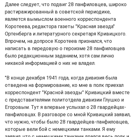
Далее следует, что подвиг 28 панфиловцев, широко
растиражированный в советской периодике,
является вымыслом военного корреспондента
Коротеева, редактора газеты "Красная звезда"
Ортенберга и литературного секретаря Кривицкого.
Впрочем, на допросе Коротеев признался, что
написать в передовую о героизме 28 панфиловцев
было редакционным заданием, хотя сам лично
никакой информацией о них не владел.
"В конце декабря 1941 года, когда дивизия была
отведена на формирование, ко мне в полк приехал
корреспондент "Красной звезды" Кривицкий вместе
с представителями политотдела дивизии Глушко и
Егоровым. Тут я впервые услыхал о 28 гвардейцах-
панфиловцах. В разговоре со мной Кривицкий заявил,
что нужно, чтобы было 28 гвардейцев-панфиловцев,
которые вели бой с немецкими танками. Я ему
заявил, что с немецкими танками дрался весь полк и