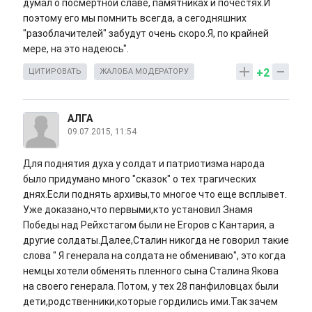
думал о посмертной славе, памятниках и почестях.И
поэтому его мы помнить всегда, а сегодняшних
"разоблачителей" забудут очень скоро.Я, по крайней
мере, на это надеюсь".
+2
ЦИТИРОВАТЬ
ЖАЛОБА МОДЕРАТОРУ
АЛГА
09.07.2015, 11:54
Для поднятия духа у солдат и патриотизма народа
было придумано много "сказок" о тех трагических
днях.Если поднять архивы,то многое что еще всплывет.
Уже доказано,что первыми,кто установил Знамя
Победы над Рейхстагом были не Егоров с Кантария, а
другие солдаты.Далее,Сталин никогда не говорил такие
слова " Я генерала на солдата не обмениваю", это когда
немцы хотели обменять пленного сына Сталина Якова
на своего генерала. Потом, у тех 28 панфиловцах были
дети,родственники,которые гордились ими.Так зачем