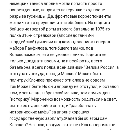
немецких танков вполне могли попасть просто
поврежденные, например потерявшие ход после
разрыва гусеницы. Да, фронтовые корреспонденты
могли что-то преувеличить и обобщить.Но подвига
бойцов четвертой роты второго батальона 1075-го
полка 316-й стрелковой (впоследствии 8-й
гвардейской) дивизии под командованием генерал-
майора Панфилова, погибшего там же, под
Волоколамском, это не умаляет никак.Подвига не
только двадцати восьми, но и всей роты, всего
батальона, всего полка, всей дивизии."Велика Россия, а
отступать некуда, позади Москва".Может быть
политрук Клочков произнес эти слова не совсем
так.Может быть.Но он и вправду не отступил, и остался
там, у разъезда, в братской могиле, тем самым дав
"историку" Мироненко возможность родиться на свет,
сытно есть, спокойно спать, и "разоблачать
исторические мифы" за вполне хорошую
государственную зарплату.Жалел бы об этом сам
Клочков? Не знаю, но думаю что нет.Как наверняка не