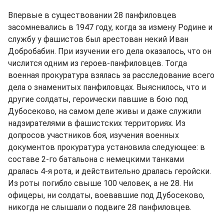
Впервые в существовании 28 панфиловцев
засомневались в 1947 году, когда за измену Родине и
службу у фашистов был арестован некий Иван
Добробабин. При изучении его дела оказалось, что он
числится одним из героев-панфиловцев. Тогда
военная прокуратура взялась за расследование всего
дела о знаменитых панфиловцах. Выяснилось, что и
другие солдаты, героически павшие в бою под
Дубосеково, на самом деле живы и даже служили
надзирателями в фашистских территориях. Из
допросов участников боя, изучения военных
документов прокуратура установила следующее: в
составе 2-го батальона с немецкими танками
дралась 4-я рота, и действительно дралась геройски.
Из роты погибло свыше 100 человек, а не 28. Ни
офицеры, ни солдаты, воевавшие под Дубосеково,
никогда не слышали о подвиге 28 панфиловцев.