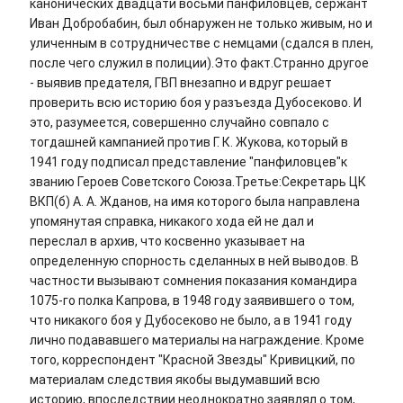
канонических двадцати восьми панфиловцев, сержант
Иван Добробабин, был обнаружен не только живым, но и
уличенным в сотрудничестве с немцами (сдался в плен,
после чего служил в полиции).Это факт.Странно другое
- выявив предателя, ГВП внезапно и вдруг решает
проверить всю историю боя у разъезда Дубосеково. И
это, разумеется, совершенно случайно совпало с
тогдашней кампанией против Г. К. Жукова, который в
1941 году подписал представление "панфиловцев"к
званию Героев Советского Союза.Третье:Секретарь ЦК
ВКП(б) А. А. Жданов, на имя которого была направлена
упомянутая справка, никакого хода ей не дал и
переслал в архив, что косвенно указывает на
определенную спорность сделанных в ней выводов. В
частности вызывают сомнения показания командира
1075-го полка Капрова, в 1948 году заявившего о том,
что никакого боя у Дубосеково не было, а в 1941 году
лично подававшего материалы на награждение. Кроме
того, корреспондент "Красной Звезды" Кривицкий, по
материалам следствия якобы выдумавший всю
историю, впоследствии неоднократно заявлял о том,