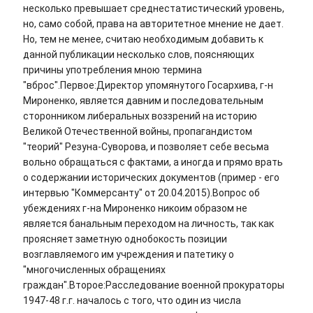
несколько превышает среднестатистический уровень,
но, само собой, права на авторитетное мнение не дает.
Но, тем не менее, считаю необходимым добавить к
данной публикации несколько слов, поясняющих
причины употребления мною термина
"вброс".Первое:Директор упомянутого Госархива, г-н
Мироненко, является давним и последовательным
сторонником либеральных воззрений на историю
Великой Отечественной войны, пропагандистом
"теорий" Резуна-Суворова, и позволяет себе весьма
вольно обращаться с фактами, а иногда и прямо врать
о содержании исторических документов (пример - его
интервью "Коммерсанту" от 20.04.2015).Вопрос об
убеждениях г-на Мироненко никоим образом не
является банальным переходом на личность, так как
проясняет заметную однобокость позиции
возглавляемого им учреждения и патетику о
"многочисленных обращениях
граждан".Второе:Расследование военной прокураторы
1947-48 г.г. началось с того, что один из числа