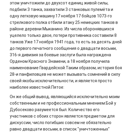
этом уничтожили до двухсот единиц живой силы,
подбили 3 танка, захватили 3 станковых пулемёта и
одну легковую машину.17 ноября 17 бойцов 1073-го
стрелкового полка отбили атаку 25 немецких танков в
районе деревни Мыканино. Из числа оборонявшихся
уцелело только двое, потери противника составили 8
танков.Уже 17 ноября 1941 года, то есть за десять дней
до первого печатного сообщения о двадцати восьми,
316-я дивизия за боевые заслуги была награждена
Орденом Красного Знамени, а 18 ноября получила
наименование Гвардейской.Таким образом, история боя
28-и панфиловцев не может вызывать сомнений в силу
своей якобы исключительности, и является просто
наиболее известной.Пятое:
Он же общий вывод, являющийся исключительно моим
собственным и не профессиональным мнением:Бой у
Дубосеково разумеется был. Количество его
участников с обоих сторон является предметом для
дискуссии, число погибших совсем не обязательно
равно двадцати восьми, в список "уничтоженных"