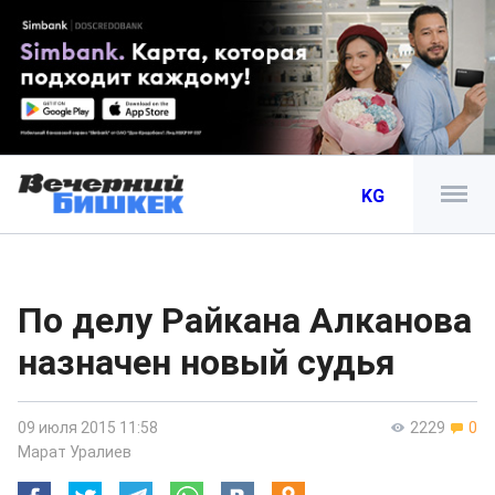
KG
По делу Райкана Алканова
назначен новый судья
09 июля 2015 11:58
2229
0
Марат Уралиев