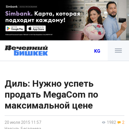
KG
Диль: Нужно успеть
продать MegaCom по
максимальной цене
20 июля 2015 11:57
1982
2
Назгуль Бегалиева