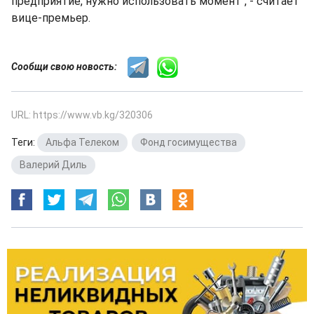
предприятие, нужно использовать момент", - считает
вице-премьер.
Сообщи свою новость:
URL: https://www.vb.kg/320306
Теги:
Альфа Телеком
,
Фонд госимущества
,
Валерий Диль