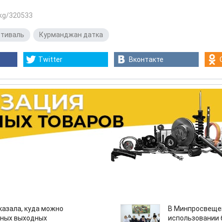
.kg/320533
тиваль
,
Курманджан датка
Twitter
Вконтакте
казала, куда можно
В Минпросвещен
нных выходных
использовании