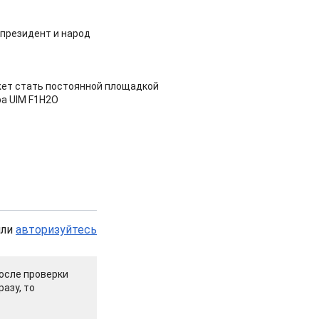
 президент и народ
ет стать постоянной площадкой
а UIM F1H2O
или
авторизуйтесь
осле проверки
азу, то