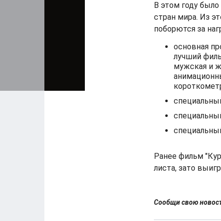
В этом году было
стран мира. Из э
поборются за наг
основная п
лучший филь
мужская и ж
анимационн
короткомет
специальный
специальный
специальный
Ранее фильм "Кур
листа, зато выиг
Сообщи свою ново