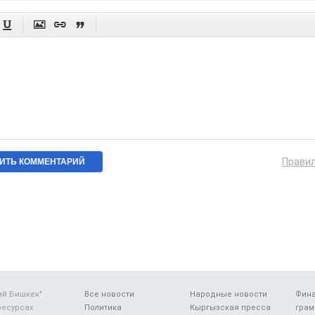




Прави
ий Бишкек"
Все новости
Народные новости
Фин
ресурсах
Политика
Кыргызская пресса
грам