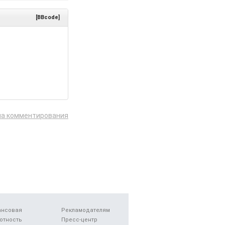
[BBcode]
ла комментирования
ансовая
Рекламодателям
отность
Пресс-центр