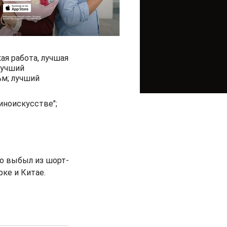
ая работа, лучшая
лучший
м; лучший
иноискусстве";
но выбыл из шорт-
ке и Китае.