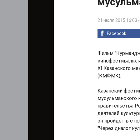
мусульм
21 июля 2015 16:03
Facebook
Фильм "Курмандж
кинофестивалях и
XI Казанского м
(КМФМК).
Казанский фестив
мусульманского к
правительства Ро
деятелей культур
он пройдет в сто
"Через диалог кул