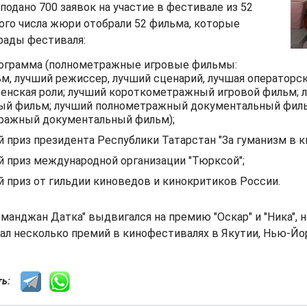
 подано 700 заявок на участие в фестивале из 52
того числа жюри отобрали 52 фильма, которые
рады фестиваля:
рограмма (полнометражные игровые фильмы:
м, лучший режиссер, лучший сценарий, лучшая операторск
енская роли; лучший короткометражный игровой фильм; 
ый фильм; лучший полнометражный документальный филь
ражный документальный фильм);
 приз президента Республики Татарстан "За гуманизм в к
 приз международной организации "Тюрксой";
 приз от гильдии киноведов и кинокритиков России.
манджан Датка" выдвигался на премию "Оскар" и "Ника", 
рал несколько премий в кинофестивалях в Якутии, Нью-Йор
сть: