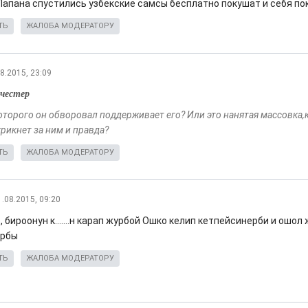
 Папана спустились узбекские самсы бесплатно покушат и себя по
ТЬ
ЖАЛОБА МОДЕРАТОРУ
8.2015, 23:09
честер
оторого он обворовал поддерживает его? Или это нанятая массовка,к
рикнет за ним и правда?
ТЬ
ЖАЛОБА МОДЕРАТОРУ
1.08.2015, 09:20
 бироонун к.......н карап журбой Ошко келип кетпейсинерби и ошо
арбы
ТЬ
ЖАЛОБА МОДЕРАТОРУ