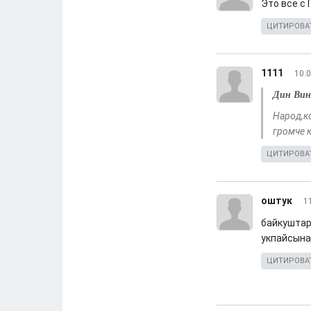
Это все с
ЦИТИРОВА
1111
10.0
Дин Вин
Народ,к
громче к
ЦИТИРОВА
оштук
1
байкуштар,
укпайсын
ЦИТИРОВА