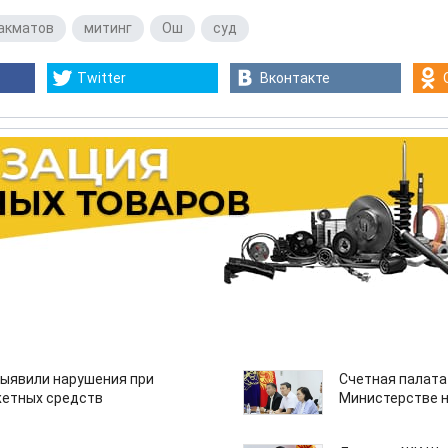
акматов
,
митинг
,
Ош
,
суд
Twitter
Вконтакте
ыявили нарушения при
Счетная палата
етных средств
Министерстве н