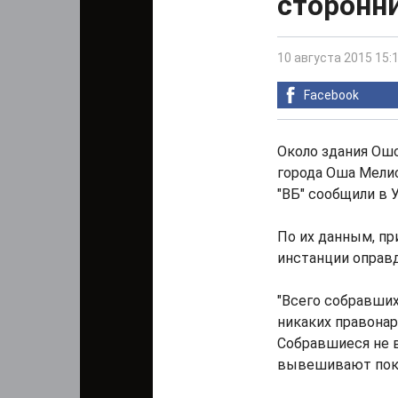
сторонн
10 августа 2015 15:
Facebook
Около здания Ошс
города Оша Мелис
"ВБ" сообщили в 
По их данным, п
инстанции оправ
"Всего собравших
никаких правонар
Собравшиеся не 
вывешивают пока 