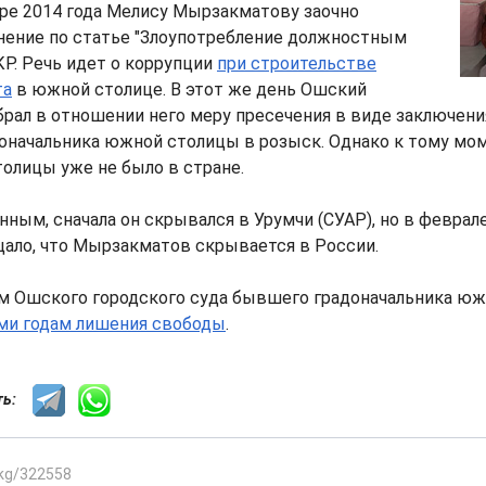
ре 2014 года Мелису Мырзакматову заочно
нение по статье "Злоупотребление должностным
Р. Речь идет о коррупции
при строительстве
та
в южной столице. В этот же день Ошский
брал в отношении него меру пресечения в виде заключени
доначальника южной столицы в розыск. Однако к тому м
олицы уже не было в стране.
ным, сначала он скрывался в Урумчи (СУАР), но в феврал
щало, что Мырзакматов скрывается в России.
м Ошского городского суда бывшего градоначальника ю
еми годам лишения свободы
.
сть:
.kg/322558