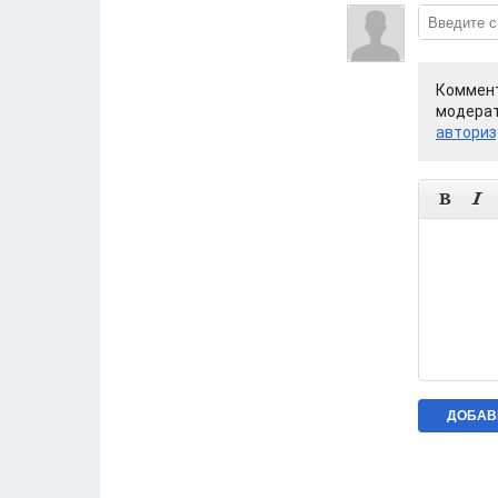
Коммент
модерат
авториз

