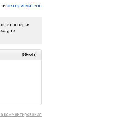
или
авторизуйтесь
осле проверки
азу, то
[BBcode]
ла комментирования