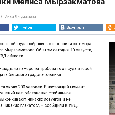
ики Мелиса Мырзакматова
18
-
Аида Джумашева
Twitter
Вконтакте
кого облсуда собрались сторонники экс-мэра
а Мырзакматова. Об этом сегодня, 10 августа,
УВД области.
ришедшие намерены требовать от суда второй
дать бывшего градоначальника.
ся около 200 человек. В настоящий момент
ушений нет, обстановка стабильная.
выкрикивают никаких лозунгов и не
никаких плакатов", – сообщили в УВД.