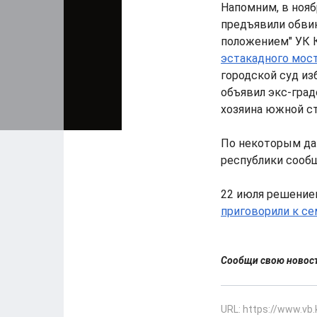
Напомним, в нояб
предъявили обви
положением" УК К
эстакадного мос
городской суд из
объявил экс-гра
хозяина южной ст
По некоторым дан
республики сооб
22 июля решение
приговорили к с
Сообщи свою ново
URL: https://www.vb