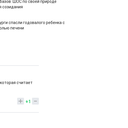
азов: ШОС по своей природе
я созидания
урги спасли годовалого ребенка с
холью печени
,которая считает
+1