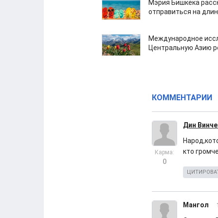
Мэрия Бишкека расс
отправиться на дли
Международное иссл
Центральную Азию р
КОММЕНТАРИИ
Дин Винче
Народ,кот
кто громче
Карма:
0
ЦИТИРОВА
Мангол