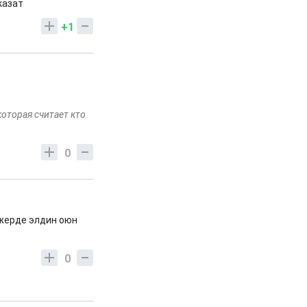
казат
+1
оторая считает кто
0
л жерде элдин оюн
0