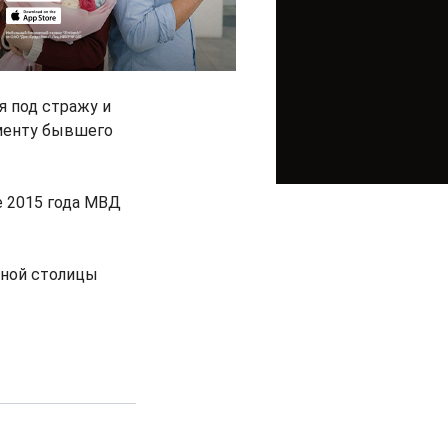
я под стражу и
оменту бывшего
е 2015 года МВД
жной столицы