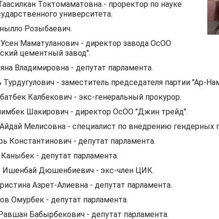
аасилкан Токтомаматовна - проректор по науке
ударственного университета.
нылло Розыбаевич.
Усен Маматуланович - директор завода ОсОО
ский цементный завод".
яна Владимировна - депутат парламента.
 Турдугулович - заместитель председателя партии "Ар-На
батбек Калбекович - экс-генеральный прокурор.
имбек Шакирович - директор ОсОО "Джин трейд".
Айдай Мелисовна - специалист по внедрению гендерных 
рь Константинович - депутат парламента.
Каныбек - депутат парламента.
 Ишенбай Дюшенбиевич - экс-член ЦИК.
ристина Азрет-Алиевна - депутат парламента.
в Омурбек - депутат парламента.
авшан Бабырбекович - депутат парламента.