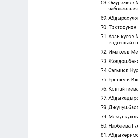
Омурзаков М
заболевания
Абдырасуло
Токтосунов 
Арзыкулов М
водочный за
Имакеев Мед
Жолдошбеко
Сагынов Нур
Ерешеев Ил
Конгайтиева
Абдыкадыро
Джунушбаев 
Момункулов
Нарбаева Гу
Абдыкеримо