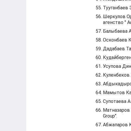
Тууганбаев 
Шеркулов Ор
агенство " А
Балыбаева А
Осконбаев К
Дадабаев Та
Кудайберген
Усупова Дин
Куленбеков
Абдыкадыро
Мамытов Ка
Супотаева А
Матназаров 
Group".
Абжапаров 