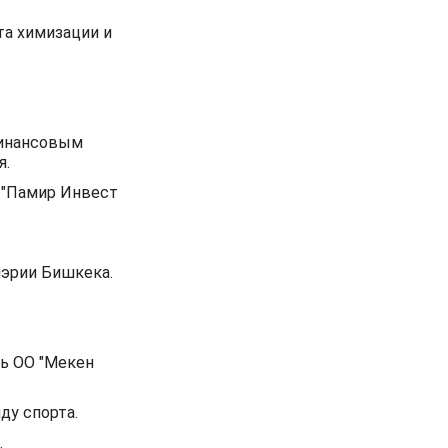
та химизации и
финансовым
я.
 "Памир Инвест
мэрии Бишкека.
ь ОО "Мекен
ду спорта.
.