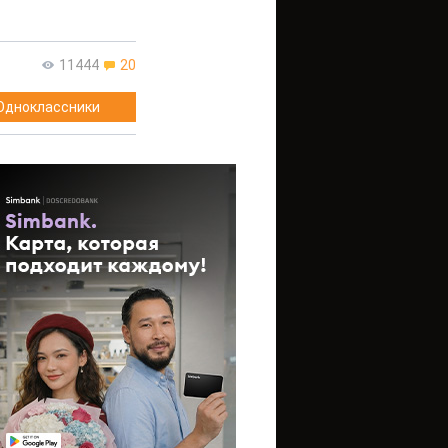
11444
20
Одноклассники