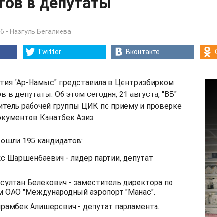
тов в депутаты
36
-
Назгуль Бегалиева
Twitter
Вконтакте
ртия "Ар-Намыс" представила в Центризбирком
 в депутаты. Об этом сегодня, 21 августа, "ВБ"
итель рабочей группы ЦИК по приему и проверке
окументов Канатбек Азиз.
вошли 195 кандидатов:
с Шаршенбаевич - лидер партии, депутат
султан Белекович - заместитель директора по
 ОАО "Международный аэропорт "Манас".
рамбек Алишерович - депутат парламента.