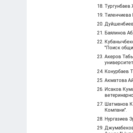
Тургунбаев 
Тиленчиева 
Дуйшенбиев 
Баялинов Аб
Кубанычбек
"Поиск общи
Акеров Табы
университет
Конурбаев Т
Акматова Ай
Исаков Кума
ветеринарно
Шатманов Ке
Компани".
Нургазиев Э
Джумабеков