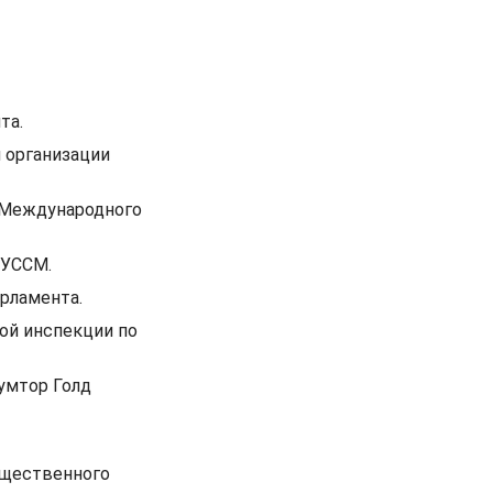
та.
 организации
 Международного
 УССМ.
арламента.
ой инспекции по
умтор Голд
бщественного