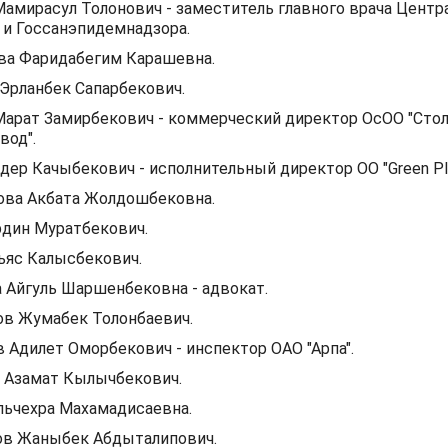
амирасул Толонович - заместитель главного врача Центр
 и Госсанэпидемнадзора.
ва Фаридабегим Карашевна.
Эрланбек Сапарбекович.
арат Замирбекович - коммерческий директор ОсОО "Сто
вод".
ер Качыбекович - исполнительный директор ОО "Green Pla
ва Акбата Жолдошбековна.
дин Муратбекович.
ьяс Калысбекович.
 Айгуль Шаршенбековна - адвокат.
в Жумабек Толонбаевич.
Адилет Оморбекович - инспектор ОАО "Арпа".
 Азамат Кылычбекович.
льчехра Махамадисаевна.
в Жаныбек Абдыталипович.