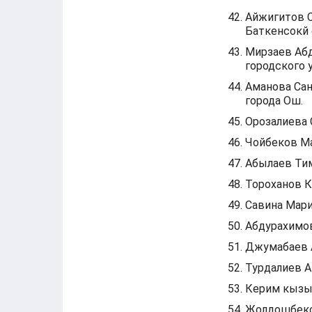
Айжигитов С
Баткенсокй 
Мирзаев Аб
городского 
Аманова Сан
города Ош.
Орозалиева 
Чойбеков Ма
Абылаев Тим
Тороханов К
Савина Мари
Абдурахимов
Джумабаев 
Турдалиев А
Керим кызы
Жолдошбеко