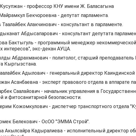
Жусупжан - профессор КНУ имени Ж. Баласагына
Майрамкул Бекчороевна - депутат парламента.
Таалайбек Алакчинович - консультант в парламенте.
дыканат Абдысапарович - консультант депутата парламен
ова Бактыгуль - программный менеджер некоммерческой
х интересов", экс-декан АУЦА.
лды Абдрахманович - политолог, старший преподаватель
а Кыргызстана.
аалайбек Адылович - генеральный директор Каиндинской
жан Асанбаевна - эксперт правового отдела в аппарате п
рбек Саалайович - начальник управления в Государственн
й и фитосанитарной безопасности.
рим Кожомкулович - диспетчер транспортного отдела "К
рмек Белекович - ОсОО "ЭММА Строй".
а Акылсайра Кадыралиева - исполнительный директор о