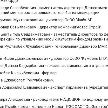
мак Ордо".
елди Сапарбекович - заместитель директора Департамен
ений министерства сельского хозяйства мелиорации.
умжан Мухтаржанович - директор ОсОО "Файз-М".
онар Сатылганович - директор компании"Астас Строй".
Бактыгуль Сейдакматовна - заместитель директора по 
ирекции по управлению Иссык-Кульским фондом развити
в Рустамбек Жумабекович - генеральный директор ММК
в Ишен Джакшылыкович - директор ОсОО "Кумбель LTD".
а Динара Кадырбаевна - начальник финансового отдела 
ысбек Кылычбекович - фермер.
в Джанболот Туйгунбекович.
Абдыхалил Шадманович - эксперт парламента, учредител
ира Алексеевна - руководитель РСДЮШОР по водному ви
н Рысбековна - менеджер Ноокат РЭС ОАО " ОшЭлектро"