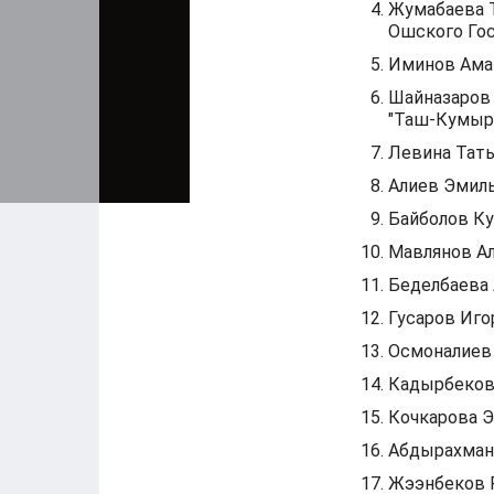
Жумабаева Т
Ошского Гос
Иминов Ама
Шайназаров 
"Таш-Кумыр
Левина Тать
Алиев Эмиль
Байболов Ку
Мавлянов Ал
Беделбаева 
Гусаров Иго
Осмоналиев 
Кадырбеков
Кочкарова Э
Абдырахмано
Жээнбеков Р