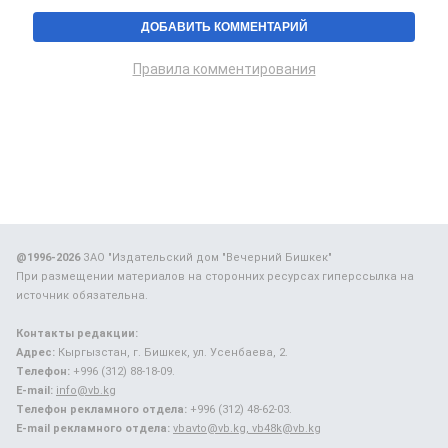
Правила комментирования
@1996-2026
ЗАО "Издательский дом "Вечерний Бишкек"
При размещении материалов на сторонних ресурсах гиперссылка на
источник обязательна.
Контакты редакции:
Адрес:
Кыргызстан, г. Бишкек, ул. Усенбаева, 2.
Телефон:
+996 (312) 88-18-09.
E-mail:
info@vb.kg
Телефон рекламного отдела:
+996 (312) 48-62-03.
E-mail рекламного отдела:
vbavto@vb.kg, vb48k@vb.kg