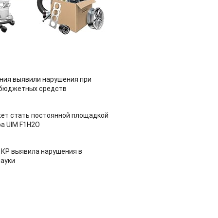
ия выявили нарушения при
 бюджетных средств
ет стать постоянной площадкой
а UIM F1H2O
 КР выявила нарушения в
ауки