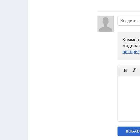
Коммент
модерат
авториз

