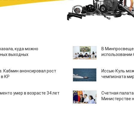
казала, куда можно
В Минпросвещен
нных выходных
использовании
ов. Кабмин анонсировал рост
Иссык-Куль мож
 в КР
чемпионата мир
менто умер в возрасте 34 лет
Счетная палата
Министерстве н