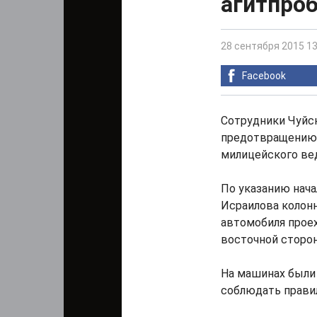
агитпро
28 сентября 2015 13
Facebook
Сотрудники Чуйск
предотвращению 
милицейского ве
По указанию нач
Исраилова колон
автомобиля проех
восточной сторон
На машинах были
соблюдать прави