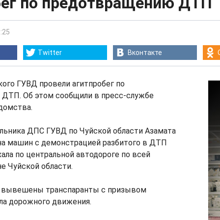
бег по предотвращению ДТП
:25
Twitter
Вконтакте
ого ГУВД провели агитпробег по
ДТП. Об этом сообщили в пресс-службе
домства.
альника ДПС ГУВД по Чуйской области Азамата
на машин с демонстрацией разбитого в ДТП
ала по центральной автодороге по всей
е Чуйской области.
 вывешены транспаранты с призывом
ла дорожного движения.