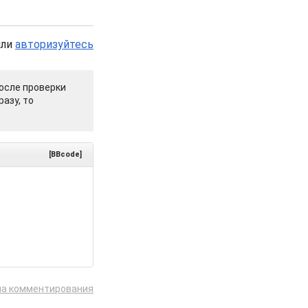
или
авторизуйтесь
осле проверки
азу, то
[BBcode]
ла комментирования