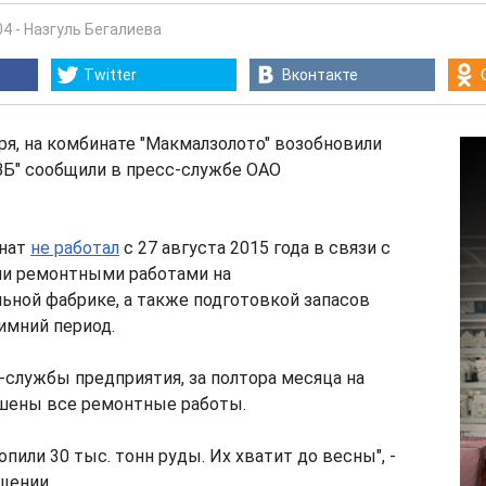
04
-
Назгуль Бегалиева
Twitter
Вконтакте
бря, на комбинате "Макмалзолото" возобновили
"ВБ" сообщили в пресс-службе ОАО
инат
не работал
с 27 августа 2015 года в связи с
и ремонтными работами на
ьной фабрике, а также подготовкой запасов
имний период.
службы предприятия, за полтора месяца на
шены все ремонтные работы.
опили 30 тыс. тонн руды. Их хватит до весны", -
щении.