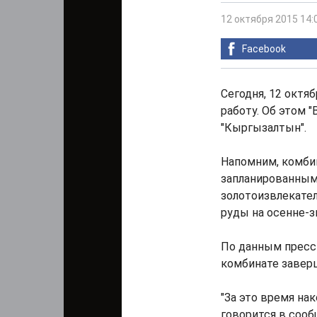
12 октября 2015 14:
Facebook
Сегодня, 12 октя
работу. Об этом 
"Кыргызалтын".
Напомним, комб
запланированным
золотоизвлекател
руды на осенне-з
По данным пресс-
комбинате завер
"За это время нак
говорится в сооб