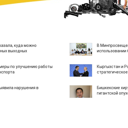
казала, куда можно
В Минпросвещен
нных выходных
использовании
 меры по улучшению работы
Кыргызстан и Р
нспорта
стратегическое
ыявила нарушения в
Бишкекские хир
гигантской опу