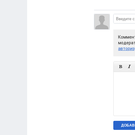
Коммент
модерат
авториз

