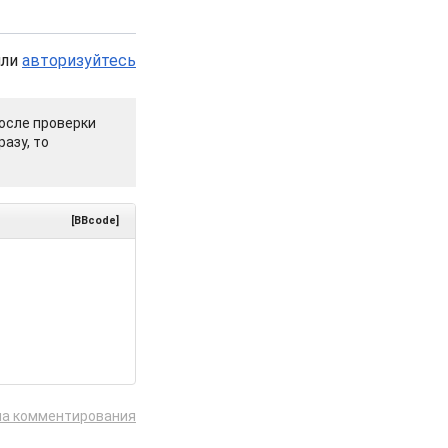
или
авторизуйтесь
осле проверки
азу, то
[BBcode]
ла комментирования