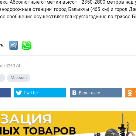
ека. Абсолютные отметки высот - 2350-2800 метров над 
одорожные станции: город Балыкчы (465 км) и город Дж
ое сообщение осуществляется круглогодично по трассе Б
сть:
.kg/326374
н
,
Макмал
Twitter
Вконтакте