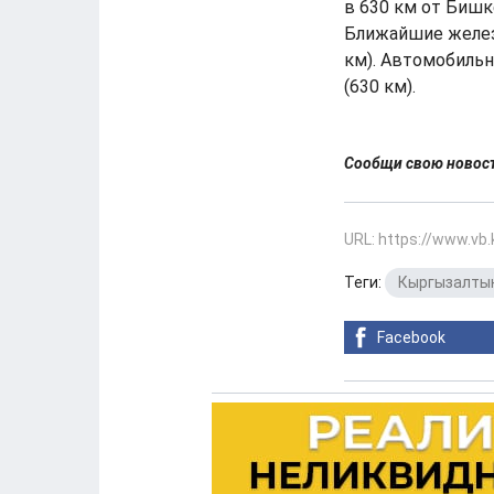
в 630 км от Бишк
Ближайшие железн
км). Автомобильн
(630 км).
Сообщи свою ново
URL: https://www.vb
Теги:
Кыргызалты
Facebook