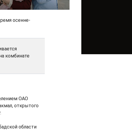
время осенне-
ивается
на комбинате
елением ОАО
акмал, открытого
.
бадской области