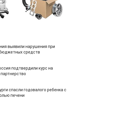
ия выявили нарушения при
 бюджетных средств
оссия подтвердили курс на
 партнерство
урги спасли годовалого ребенка с
холью печени