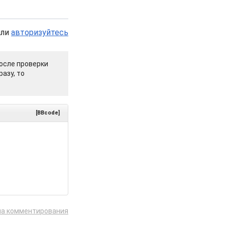
или
авторизуйтесь
осле проверки
азу, то
[BBcode]
ла комментирования