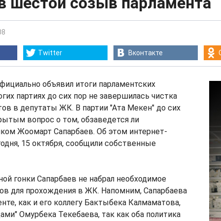
 в шестой созыв парламента
08
Twitter
Вконтакте
фициально объявил итоги парламентских
огих партиях до сих пор не завершилась чистка
ов в депутаты ЖК. В партии "Ата Мекен" до сих
рытым вопрос о том, обзаведется ли
ком Жоомарт Сапарбаев. Об этом интернет-
годня, 15 октября, сообщили собственные
ой гонки Сапарбаев не набрал необходимое
ов для прохождения в ЖК. Напомним, Сапарбаева
енте, как и его коллегу Бактыбека Калмаматова,
ами" Омурбека Текебаева, так как оба политика