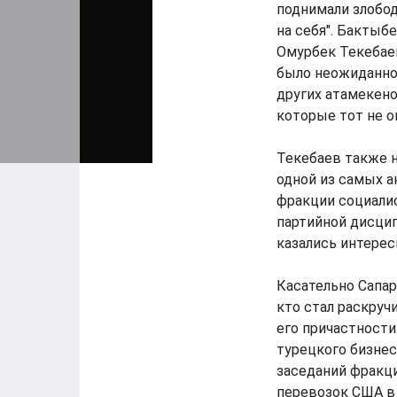
поднимали злобо
на себя". Бактыб
Омурбек Текебаев
было неожиданнос
других атамекено
которые тот не о
Текебаев также н
одной из самых а
фракции социали
партийной дисцип
казались интерес
Касательно Сапар
кто стал раскруч
его причастности
турецкого бизнес
заседаний фракци
перевозок США в 