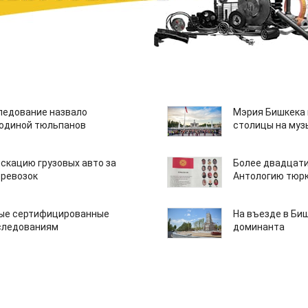
едование назвало
Мэрия Бишкека 
одиной тюльпанов
столицы на муз
скацию грузовых авто за
Более двадцати
еревозок
Антологию тюрк
вые сертифицированные
На въезде в Би
следованиям
доминанта