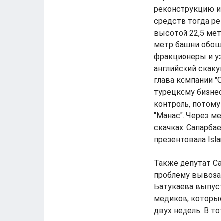
реконструкцию и
средств тогда р
высотой 22,5 мет
метр башни обоше
фракционеры и уз
английский скакун
глава компании "
турецкому бизнес
контроль, потому
"Манас". Через м
скачках. Сапарба
презентовала Isl
Также депутат Са
проблему вывоза 
Батукаева выпуст
медиков, которые
двух недель. В т