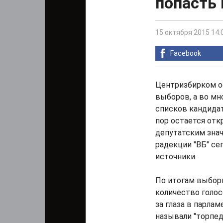
попасть
15 октября 2015 14:
Facebook
Центризбирком о
выборов, а во мн
списков кандидат
пор остается отк
депутатским знач
радекции "ВБ" се
источники.
По итогам выборн
количество голос
за глаза в парлам
называли "торпед