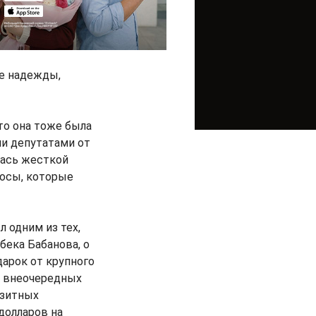
ие надежды,
то она тоже была
ми депутатами от
лась жесткой
росы, которые
 одним из тех,
бека Бабанова, о
дарок от крупного
из внеочередных
нзитных
долларов на