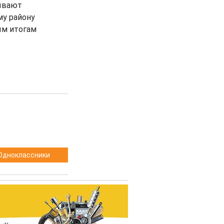
зывают
му району
ым итогам
Одноклассники