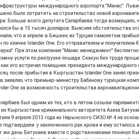
нфраструктуры международного аэропорта "Манас". Льви
ешено было потратить на строительство новой аэронавиг
ра. Больше всего депутата Сапарбаева тогда возмущало,
лся бы в 15 тысяч долларов. Выясняя обстоятельства это
нали, что в апреле в Бишкек из Турции самолетом прибы
 по кличке Islander One. Его отправителем и получателем 
Серка". При этом компания "Манас менеджмент" бесплатно
мену услуги по разгрузке лошади. Скакун без труда про
 как его встречал помощник президента международного 
есяц после прибытия в Кыргызстан Islander One занял при
ев заявлял, что премьер-министру Бабанову турецкая комп
ander One за возможность строительства аэронавигационн
парбаев был одним из тех, кто в пятом созыве парламент
из Кыргызстана криминального авторитета Азиза Батука
или 9 апреля 2013 года из Нарынского СИЗО № 4 на осно
 подтвердили: у заключенного рак крови и ему осталось 
от же день Батукаев вместе с родственниками покинул К