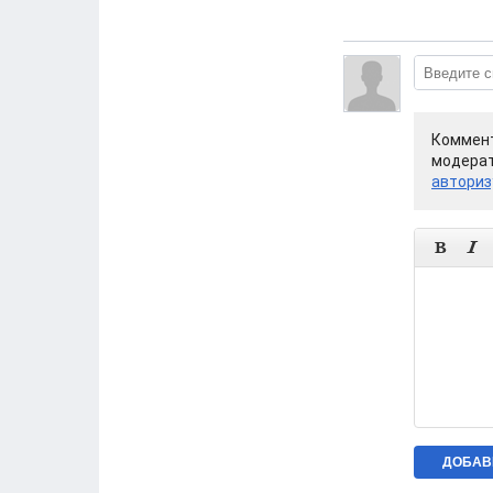
Коммент
модерат
авториз

