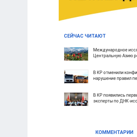
СЕЙЧАС ЧИТАЮТ
Международное иссл
Центральную Азию р
В КР отменили конфи
нарушение правил п
В КР появились пер
эксперты по ДНК-ис
КОММЕНТАРИИ