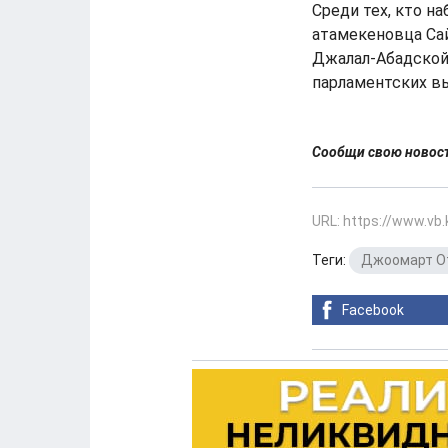
Среди тех, кто н
атамекеновца Сай
Джалал-Абадской 
парламентских в
Сообщи свою ново
URL: https://www.vb
Теги:
Джоомарт О
Facebook