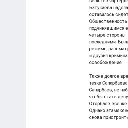
вылетев чартерн
Батукаева надела
оставалось сидеть
Общественность б
подчинявшимся ем
четыре стороны. 
последними. Была
режиме, рассматр
и друзья кримина
освобождение.
Также долгое вре
тезка Сапарбаева
Сапарбаев, не на
чтобы стать депу
Оторбаев все же 
Однако атамекено
снова пристроить