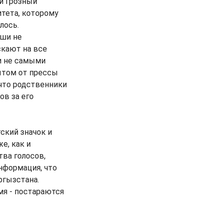
й Грозный
тета, которому
лось.
уши не
скают на все
ли не самыми
рытом от прессы
что родственники
ов за его
ский значок и
е, как и
тва голосов,
нформация, что
ргызстана.
мя - постараются