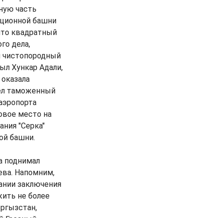
ную часть
ационной башни
 что квадратный
го дела,
л чистопородный
был Хункар Адали,
 оказала
шел таможенный
аэропорта
зовое место на
ания "Серка"
ой башни.
а поднимал
ева. Напомним,
вании заключения
жить не более
ыргызстан,