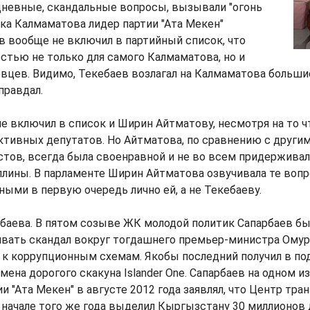
дневные, скандальные вопросы, вызывали "огонь
ека Калмаматова лидер партии "Ата Мекен"
 вообще не включил в партийный список, что
тью не только для самого Калмаматова, но и
вцев. Видимо, Текебаев возлагал на Калмаматова больш
правдал.
е включил в список и Ширин Айтматову, несмотря на то ч
ктивных депутатов. Но Айтматова, по сравнению с други
стов, всегда была своенравной и не во всем придержива
лины. В парламенте Ширин Айтматова озвучивала те воп
ными в первую очередь лично ей, а не Текебаеву.
баева. В пятом созыве ЖК молодой политик Сапарбаев был
ивать скандал вокруг тогдашнего премьер-министра Омур
 к коррупционным схемам. Якобы последний получил в по
мена дорогого скакуна Islander One. Сапарбаев на одном 
и "Ата Мекен" в августе 2012 года заявлял, что Центр тра
начале того же года выделил Кыргызстану 30 миллионов 