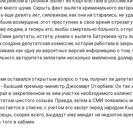
ым рейсом в Грозный. Вылет из Кыргызстана в российски
л много шума. Скрыть факт вылета криминального автори
 еще девять лет, силовикам, как они ни старались, не уда
ыла возмущена: этот преступник в свое время отрезал 
у людям, а теперь его, якобы смертельно больного, отпу
Сами депутаты, кстати, узнали о вылете Батукаева чуть 
 создана депутатская комиссия, которая работала в зак
ивала как одну из вероятных версий информацию о том, 
льного авторитета заплатили несколько миллионов доллар
мя оставался открытым вопрос о том, получит ли депутат
 - бывший премьер-министр Джоомарт Оторбаев. Он так ж
брал в закрепленном за ним участке необходимого количес
татом шестого созыва. Правда, затем в СМИ появилась и
остается в списке, с учетом его заслуг перед народом Кы
вцы, скорее всего, выдадут ему мандат на недолгое вре
 того в кабмин.