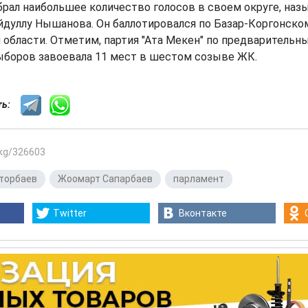
абрал наибольшее количество голосов в своем округе, на
дуллу Нышанова. Он баллотировался по Базар-Коргонско
области. Отметим, партия "Ата Мекен" по предварительн
ыборов завоевала 11 мест в шестом созыве ЖК.
сть:
.kg/326603
торбаев
,
Жоомарт Сапарбаев
,
парламент
Twitter
Вконтакте