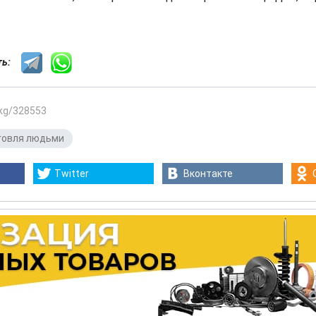
сть:
.kg/328553
говля людьми
Twitter
Вконтакте