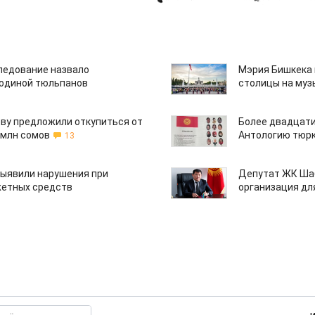
едование назвало
Мэрия Бишкека 
одиной тюльпанов
столицы на муз
ву предложили откупиться от
Более двадцати
 млн сомов
Антологию тюрк
13
ыявили нарушения при
Депутат ЖК Шаб
етных средств
организация дл