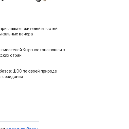
приглашает жителей и гостей
ыкальные вечера
 писателей Кыргызстана вошли в
ских стран
азов: ШОС по своей природе
я созидания