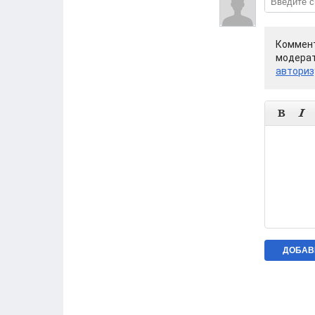
Коммент
модерат
авториз

