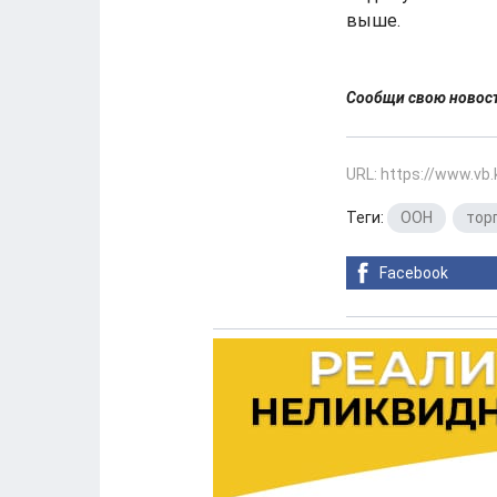
выше.
Сообщи свою ново
URL: https://www.vb
Теги:
ООН
,
тор
Facebook