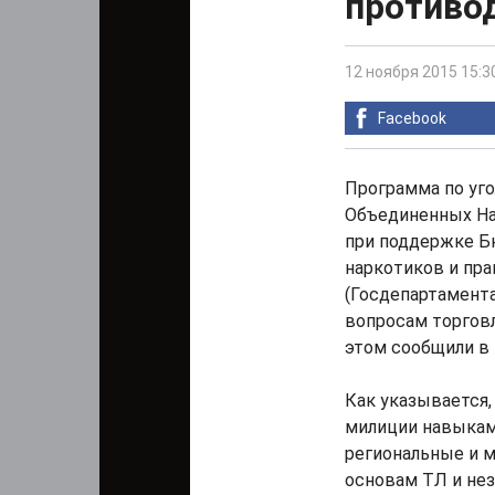
противо
12 ноября 2015 15:3
Facebook
Программа по уг
Объединенных На
при поддержке Б
наркотиков и пр
(Госдепартамента
вопросам торговл
этом сообщили в
Как указывается,
милиции навыкам
региональные и 
основам ТЛ и нез