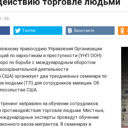
действию торговле людьми
0
-
ВБ
Twitter
Вконтакте
оловному правосудию Управления Организации
ций по наркотикам и преступности (УНП ООН)
юро по борьбе с международным оборотом
авоохранительной деятельности
 США) организует два трехдневных семинара по
и людьми (ТЛ) для сотрудников милиции. Об
 посольстве США.
 тренинг направлен на обучение сотрудников
 противодействия торговле людьми. Местные,
международные эксперты проведут обучение
аконного ввоза мигрантов. В семинарах в