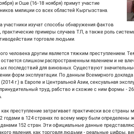
оября) и Оше (16-18 ноября) примут участие
ников милиции со всех областей Кыргызстана.
а участники изучат способы обнаружения фактов
 практические примеры случаев ТЛ, а также роль систем
отиводействии торговле людьми.
ого человека другим является тяжким преступлением. Те
 остается слишком распространенным явлением и не влеч
вых последствий для виновных. Существуют значительны
шении форм эксплуатации. По данным Всемирного доклада
(2014 г.) в Европе и Центральной Азии, сексуальная экспл
принудительный труд, рабство и схожие с ним формы - 2
.
как преступление затрагивает практически все страны м
2 годами в 124 странах по всему миру были определены 
данами 152 стран. Эти официальные данные представляю
кого явления, как торговля людьми - реальные цифры, ве