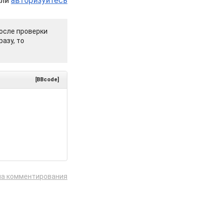
или
авторизуйтесь
осле проверки
азу, то
[BBcode]
ла комментирования