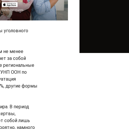
ы уголовного
м не менее
ет за собой
е региональные
 УНП ООН по
уатация
6%, другие формы
ира. В период
жертвы,
т собой лишь
роятно, намного