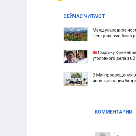
СЕЙЧАС ЧИТАЮТ
Международное иссл
Центральную Азию р
Сыргаку Кенжебае
уголовного дела за 2
В Минпросвещения в
использовании бюдж
КОММЕНТАРИИ