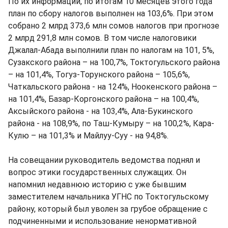
По их информации, по итогам 10 месяцев этого года
план по сбору налогов выполнен на 103,6%. При этом
собрано 2 млрд 373,6 млн сомов налогов при прогнозе
2 млрд 291,8 млн сомов. В том числе налоговики
Джалал-Абада выполнили план по налогам на 101, 5%,
Сузакского района – на 100,7%, Токтогульского района
– на 101,4%, Тогуз-Торунского района – 105,6%,
Чаткальского района - на 124%, Ноокенского района –
на 101,4%, Базар-Коргонского района – на 100,4%,
Аксыйского района - на 103,4%, Ала-Букинского
района - на 108,9%, по Таш-Кумыру – на 100,2%, Кара-
Кулю – на 101,3% и Майлуу-Суу - на 94,8%.
На совещании руководитель ведомства поднял и
вопрос этики государственных служащих. Он
напомнил недавнюю историю с уже бывшим
заместителем начальника УГНС по Токтогульскому
району, который был уволен за грубое обращение с
подчиненными и использование ненормативной