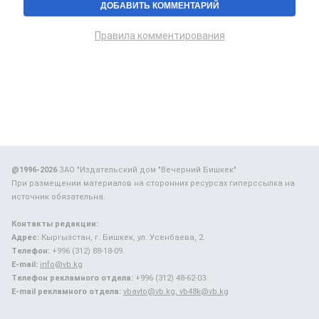
Правила комментирования
@1996-2026
ЗАО "Издательский дом "Вечерний Бишкек"
При размещении материалов на сторонних ресурсах гиперссылка на
источник обязательна.
Контакты редакции:
Адрес:
Кыргызстан, г. Бишкек, ул. Усенбаева, 2.
Телефон:
+996 (312) 88-18-09.
E-mail:
info@vb.kg
Телефон рекламного отдела:
+996 (312) 48-62-03.
E-mail рекламного отдела:
vbavto@vb.kg, vb48k@vb.kg