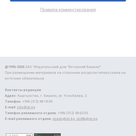
Правила комментирования
@1996-2026
ЗАО "Издательский дом "Вечерний Бишкек"
При размещении материалов на сторонних ресурсах гиперссылка на
источник обязательна.
Контакты редакции:
Адрес:
Кыргызстан, г. Бишкек, ул. Усенбаева, 2.
Телефон:
+996 (312) 88-18-09.
E-mail:
info@vb.kg
Телефон рекламного отдела:
+996 (312) 48-62-03.
E-mail рекламного отдела:
vbavto@vb.kg, vb48k@vb.kg