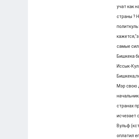
учат как н
страны ? 
политкуль
кажется,"з
самые сил
Бишкека б
Иссык-Кул
Бишкека,п
Мэр свою 
начальнико
странах п
исчезает 
Вульф (кс
оплатил е