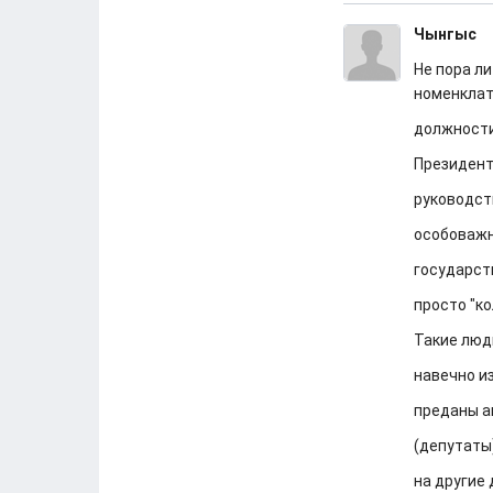
Чынгыс
Не пора л
номенклат
должности
Президент
руководст
особоважн
государст
просто "ко
Такие люд
навечно и
преданы а
(депутаты
на другие