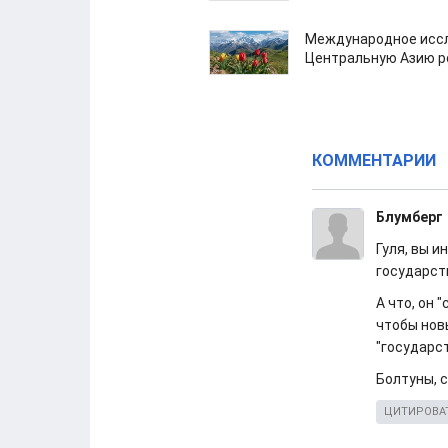
Международное иссл
Центральную Азию р
КОММЕНТАРИИ
Блумберг
Гуля, вы и
государст
А что, он 
чтобы нов
"государст
Болтуны, 
ЦИТИРОВА