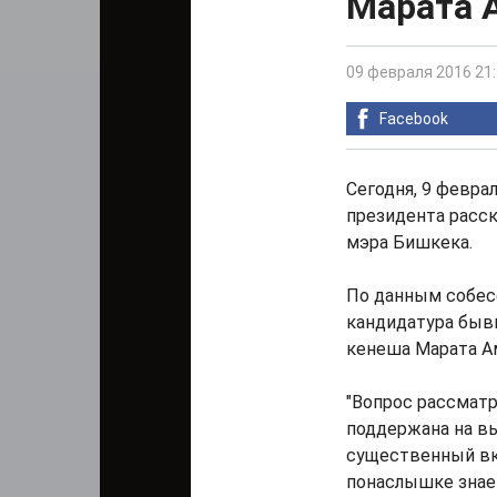
Марата 
09 февраля 2016 21
Facebook
Сегодня, 9 февра
президента расск
мэра Бишкека.
По данным собесе
кандидатура быв
кенеша Марата А
"Вопрос рассматр
поддержана на в
существенный вкл
понаслышке знае