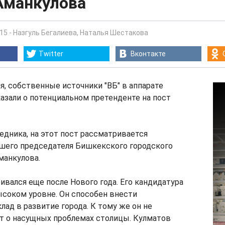
Аманкулова
:15
-
Назгуль Бегалиева
,
Наталья Шестакова
Twitter
Вконтакте
ля, собственные источники "ВБ" в аппарате
азали о потенциальном претенденте на пост
дника, на этот пост рассматривается
шего председателя Бишкекского городского
манкулова.
ивался еще после Нового года. Его кандидатура
ысоком уровне. Он способен внести
ад в развитие города. К тому же он не
т о насущных проблемах столицы. Кулматов