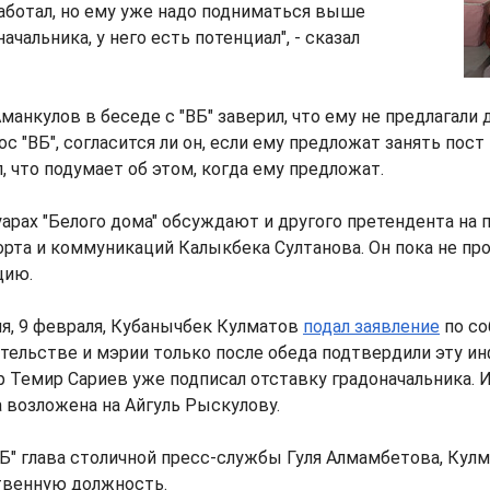
аботал, но ему уже надо подниматься выше
чальника, у него есть потенциал", - сказал
манкулов в беседе с "ВБ" заверил, что ему не предлагали
с "ВБ", согласится ли он, если ему предложат занять пост
, что подумает об этом, когда ему предложат.
арах "Белого дома" обсуждают и другого претендента на 
орта и коммуникаций Калыкбека Султанова. Он пока не п
цию.
я, 9 февраля, Кубанычбек Кулматов
подал заявление
по со
тельстве и мэрии только после обеда подтвердили эту и
 Темир Сариев уже подписал отставку градоначальника. 
 возложена на Айгуль Рыскулову.
ВБ" глава столичной пресс-службы Гуля Алмамбетова, Кул
твенную должность.