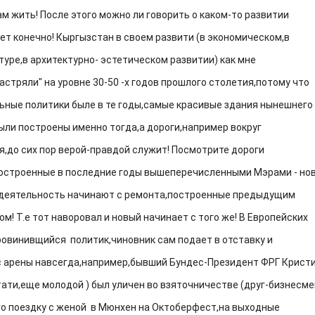
ам жить! После этого можно ли говорить о каком-то развитии
Нет конечно! Кыргызстан в своем развити (в экономическом,в
туре,в архитектурно- эстетическом развитии) как мне
астряли" на уровне 30-50 -х годов прошлого столетия,потому что
ьные политики быле в те годы,самые красивые здания нынешнего
ыли построены именно тогда,а дороги,например вокруг
я,до сих пор верой-правдой служит! Посмотрите дороги
остроенные в последние годы вышеперечисленными Мэрами - но
деятельность начинают с ремонта,построенные предыдущим
м! Т.е тот наворовал и новый начинает с того же! В Европейских
ровинивщийся политик,чиновник сам подает в отставку и
с арены навсегда,например,бывший Бундес-Президент ФРГ Крист
тати,еще молодой ) был уличен во взяточничестве (друг-бизнесме
го поездку с женой в Мюнхен на Октоберфест,на выходные