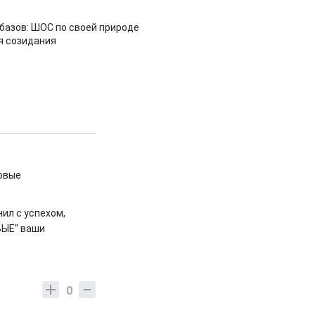
азов: ШОС по своей природе
я созидания
новые
нил с успехом,
ВЫЕ" ваши
0