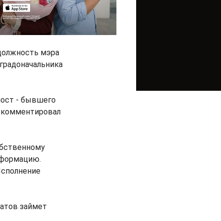
 должность мэра
 градоначальника
пост - бывшего
рокомментировал
бственному
нформацию.
Исполнение
матов займет