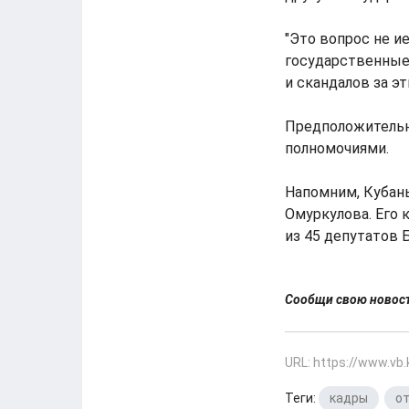
"Это вопрос не и
государственные 
и скандалов за эти
Предположительн
полномочиями.
Напомним, Кубаны
Омуркулова. Его 
из 45 депутатов 
Сообщи свою ново
URL: https://www.vb
Теги:
кадры
,
о