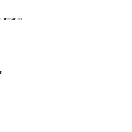
овников из
ли