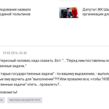
едование назвало
Депутат ЖК Шаб
одиной тюльпанов
организация дл
10.02.2016, 02:42
нтересный чоловек, надо сказать. Вот: "...."Перед ним поставлены 
венные задачи.."
"старые государственные задачи" - по вашему выражению, - выпол
ые ему вручить для "выполнения"?!?! Или провалил все, чтобы "НО
венные задачи" опять ...провалить?...
словометы!
ТЬ
ЖАЛОБА МОДЕРАТОРУ