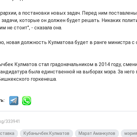
ерархии, а постановки новых задач. Перед ним поставлен
задачи, которые он должен будет решать. Никаких полит
м не стоит", - сказала она.
о, новая должность Кулматова будет в ранге министра с
чбек Кулматов стал градоначальником в 2014 году, смени
кандидатура была единственной на выборах мэра. За него 
Бишкекского горкенеша.
сть:
.kg/333941
тставка
,
Кубанычбек Кулматов
,
Марат Аманкулов
,
мэри