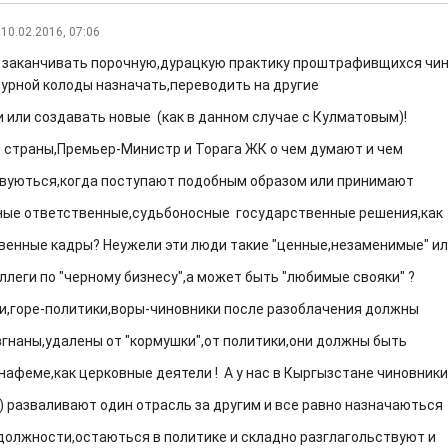
10.02.2016, 07:06
и заканчивать порочную,дурацкую практику проштрафивщихся чин
урной колоды назначать,переводить на другие
 или создавать новые (как в данном случае с Кулматовым)!
 страны,Премьер-Министр и Торага ЖК о чем думают и чем
вуються,когда поступают подобным образом или принимают
ые ответственные,судьбоносные государственные решения,как
венные кадры? Неужели эти люди такие "ценные,незаменимые" и
ллеги по "черному бизнесу",а может быть "любимые свояки" ?
и,горе-политики,воры-чиновники после разоблачения должны
згнаны,удалены от "кормушки",от политики,они должны быть
нафеме,как церковные деятели ! А у нас в Кыргызстане чиновники
) разваливают один отрасль за другим и все равно назначаються
 должности,остаються в политике и складно разглагольствуют и