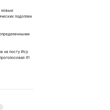
ы новые
ических подоплек
 определенными
в на посту Ису
проголосовал 41
я