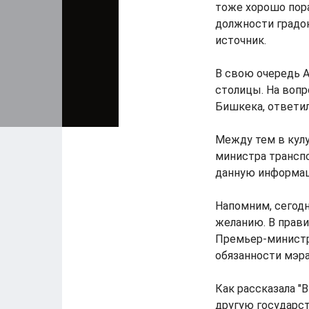
тоже хорошо пор
должности градона
источник.
В свою очередь А
столицы. На вопро
Бишкека, ответил
Между тем в кулу
министра трансп
данную информа
Напомним, сегодн
желанию. В прави
Премьер-министр
обязанности мэра
Как рассказала "
другую государс