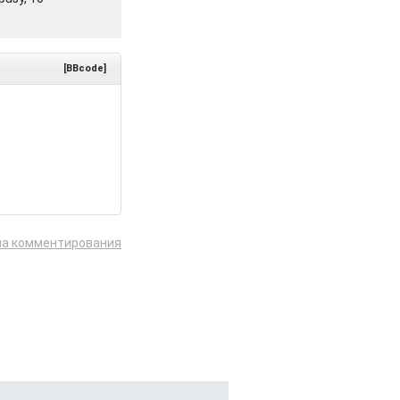
[BBcode]
ла комментирования