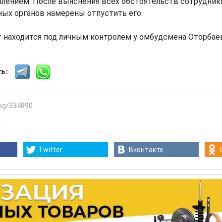
плением. После выяснения всех обстоятельств сотрудник
ых органов намерены отпустить его.
 находится под личным контролем у омбудсмена Оторбаев
сть:
.kg/334890
Twitter
Вконтакте