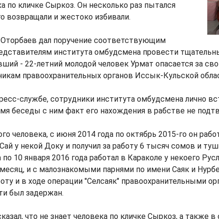
ка по кличке Сыркоз. Он несколько раз пытался
го возвращали и жестоко избивали.
, Оторбаев дал поручение соответствующим
едставителям института омбудсмена провести тщательн
вший - 22-летний молодой человек Урмат опасается за св
никам правоохранительных органов Иссык-Кульской обла
ресс-службе, сотрудники института омбудсмена лично вс
мя беседы с ним факт его нахождения в рабстве не подт
го человека, с июня 2014 года по октябрь 2015-го он рабо
Сай у некой Доку и получил за работу 6 тысяч сомов и туш 
 по 10 января 2016 года работал в Караколе у некоего Русл
месяц, и с малознакомыми парнями по имени Саяк и Нурбе
оту и в ходе операции "Селсаяк" правоохранительными ор
ти был задержан.
казал, что не знает человека по кличке Сыркоз, а также в