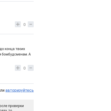
0
 до конца твоих
м бомбудсменам. А
0
или
авторизуйтесь
осле проверки
азу, то