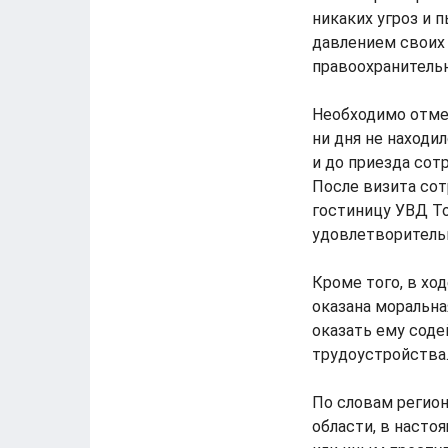
никаких угроз и п
давлением своих
правоохранительн
Необходимо отмет
ни дня не находи
и до приезда сот
После визита со
гостиницу УВД То
удовлетворитель
Кроме того, в хо
оказана моральн
оказать ему соде
трудоустройства
По словам регио
области, в насто