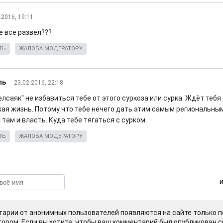
.2016, 19:11
е все развел???
ТЬ
ЖАЛОБА МОДЕРАТОРУ
ль
23.02.2016, 22:18
лсаяк" не избавиться тебе от этого суркоза или сурка. Ждёт тебя
кая жизнь. Потому что тебе нечего дать этим самым региональны
 там и власть. Куда тебе тягаться с сурком.
ТЬ
ЖАЛОБА МОДЕРАТОРУ
арии от анонимных пользователей появляются на сайте только п
ором. Если вы хотите, чтобы ваш комментарий был опубликован ср