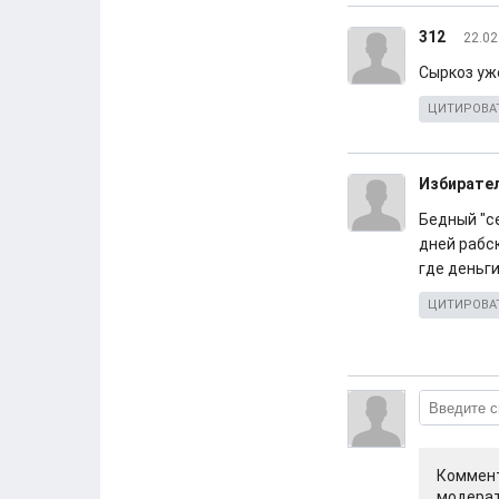
312
22.02
Сыркоз уж
ЦИТИРОВА
Избирате
Бедный "се
дней рабс
где деньги
ЦИТИРОВА
Коммент
модерат