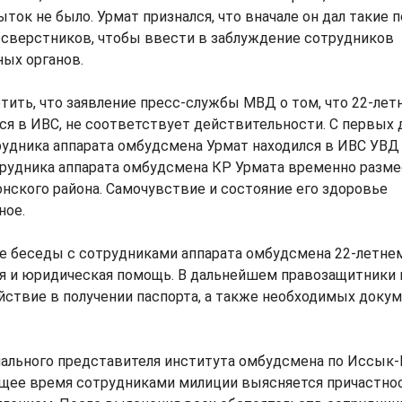
ыток не было. Урмат признался, что вначале он дал такие 
 сверстников, чтобы ввести в заблуждение сотрудников
ых органов.
ить, что заявление пресс-службы МВД о том, что 22-лет
лся в ИВС, не соответствует действительности. С первых
рудника аппарата омбудсмена Урмат находился в ИВС УВД 
трудника аппарата омбудсмена КР Урмата временно разме
нского района. Самочувствие и состояние его здоровье
ное.
де беседы с сотрудниками аппарата омбудсмена 22-летне
ая и юридическая помощь. В дальнейшем правозащитники
йствие в получении паспорта, а также необходимых доку
.
нального представителя института омбудсмена по Иссык
ящее время сотрудниками милиции выясняется причастно