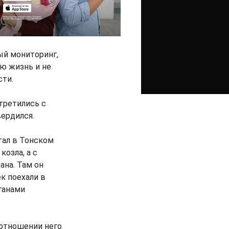
ый мониторинг,
ою жизнь и не
сти.
третились с
вердился.
тал в Тонском
козла, а с
ана. Там он
к поехали в
ганами
 отношении него