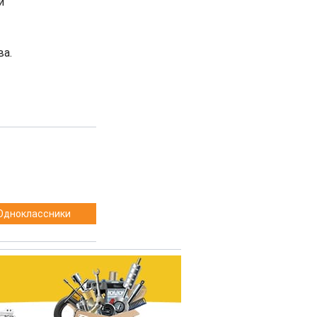
и
а.
Одноклассники