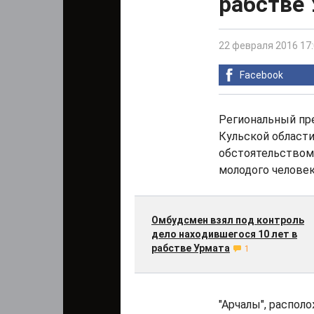
рабстве
22 февраля 2016 17
Facebook
Региональный пр
Кульской области
обстоятельством 
молодого человек
Омбудсмен взял под контроль
дело находившегося 10 лет в
рабстве Урмата
1
"Арчалы", распо