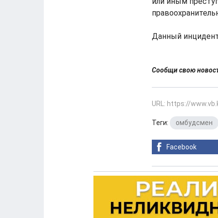
или иным престу
правоохранительн
Данный инцидент
Сообщи свою ново
URL: https://www.vb
Теги:
омбудсмен
Facebook