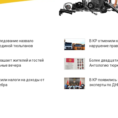
едование назвало
В КР отменили 
одиной тюльпанов
нарушение прав
лашает жителей и гостей
Более двадцати
ьные вечера
Антологию тюрк
или налоги на доходы от
В КР появились
ебра
эксперты по Д