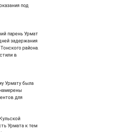
показания под
ний парень Урмат
 дней задержания
Тонского района.
стили в
му Урмату была
 намерены
ментов для
-Кульской
сть Урмата к тем