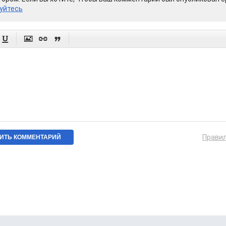
уйтесь




Прави