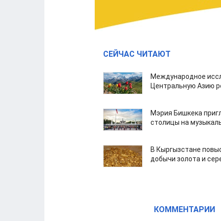
СЕЙЧАС ЧИТАЮТ
Международное иссл
Центральную Азию р
Мэрия Бишкека приг
столицы на музыкал
В Кыргызстане повыс
добычи золота и сер
КОММЕНТАРИИ