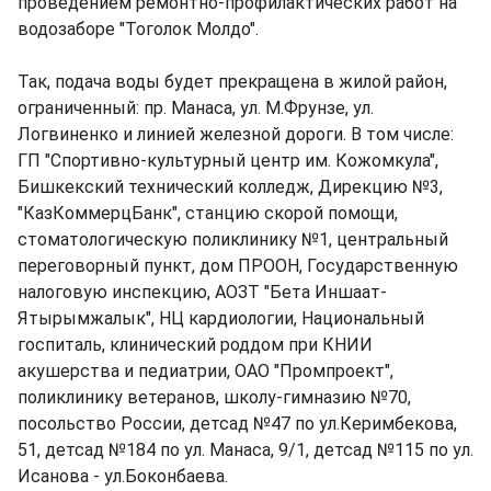
проведением ремонтно-профилактических работ на
водозаборе "Тоголок Молдо".
Так, подача воды будет прекращена в жилой район,
ограниченный: пр. Манаса, ул. М.Фрунзе, ул.
Логвиненко и линией железной дороги. В том числе:
ГП "Спортивно-культурный центр им. Кожомкула",
Бишкекский технический колледж, Дирекцию №3,
"КазКоммерцБанк", станцию скорой помощи,
стоматологическую поликлинику №1, центральный
переговорный пункт, дом ПРООН, Государственную
налоговую инспекцию, АОЗТ "Бета Иншаат-
Ятырымжалык", НЦ кардиологии, Национальный
госпиталь, клинический роддом при КНИИ
акушерства и педиатрии, ОАО "Промпроект",
поликлинику ветеранов, школу-гимназию №70,
посольство России, детсад №47 по ул.Керимбекова,
51, детсад №184 по ул. Манаса, 9/1, детсад №115 по ул.
Исанова - ул.Боконбаева.