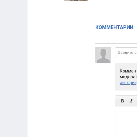
КОММЕНТАРИИ
Коммент
модерат
авториз

