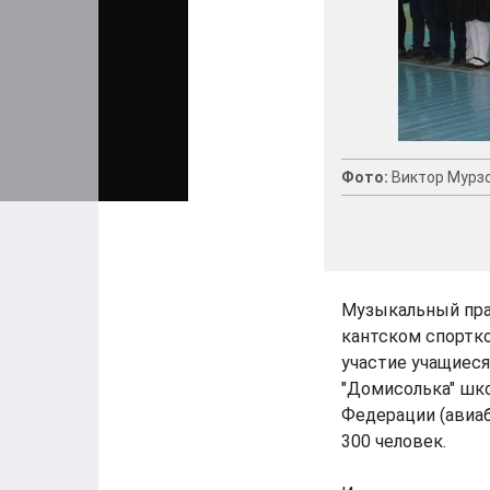
Фото:
Виктор Мурз
Музыкальный пра
кантском спортко
участие учащиеся
"Домисолька" шк
Федерации (авиаб
300 человек.