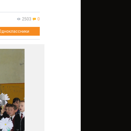
2503
0
Одноклассники