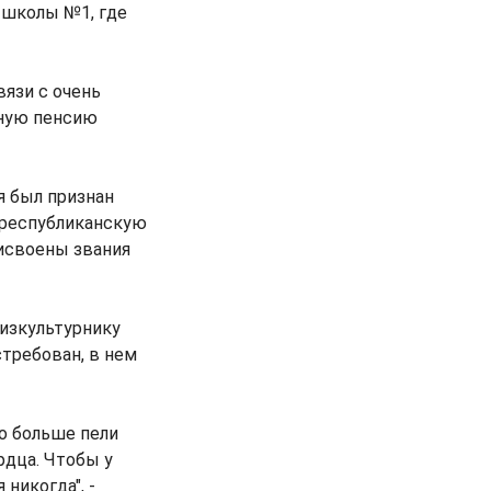
 школы №1, где
язи с очень
рную пенсию
я был признан
и республиканскую
рисвоены звания
изкультурнику
требован, в нем
о больше пели
рдца. Чтобы у
никогда", -