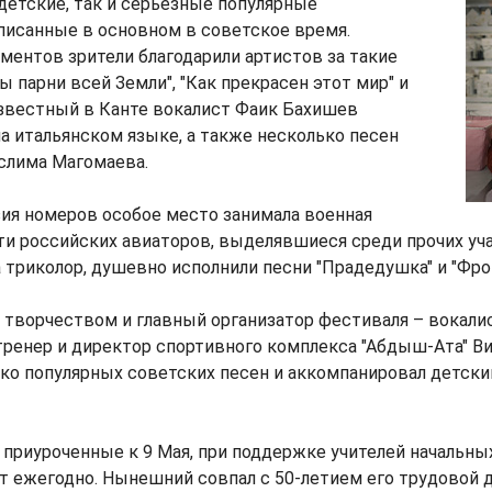
детские, так и серьезные популярные
писанные в основном в советское время.
ентов зрители благодарили артистов за такие
бы парни всей Земли", "Как прекрасен этот мир" и
известный в Канте вокалист Фаик Бахишев
а итальянском языке, а также несколько песен
слима Магомаева.
ия номеров особое место занимала военная
ети российских авиаторов, выделявшиеся среди прочих уч
 триколор, душевно исполнили песни "Прадедушка" и "Фро
творчеством и главный организатор фестиваля – вокалис
тренер и директор спортивного комплекса "Абдыш-Ата" В
ко популярных советских песен и аккомпанировал детски
 приуроченные к 9 Мая, при поддержке учителей начальны
 ежегодно. Нынешний совпал с 50-летием его трудовой д