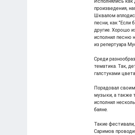
Исполнялись как 
произведения, на
Шквалом аплодисм
песни, как "Если 
другие. Хорошо 
исполнил песню н
из репертуара Му
Среди разнообраз
тематика. Так, д
галстуками цвета
Порадовал своим 
музыки, а также 
исполнил несколь
баяне.
Такие фестивали,
Саримов проводит