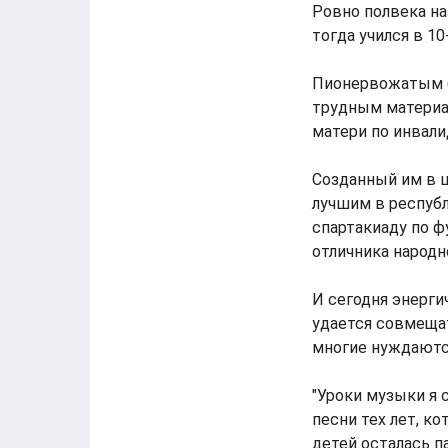
Ровно полвека н
тогда учился в 10
Пионервожатым (
трудным материа
матери по инвали
Созданный им в 
лучшим в республ
спартакиаду по ф
отличника народн
И сегодня энерги
удается совмещат
многие нуждаютс
"Уроки музыки я 
песни тех лет, к
детей осталась п