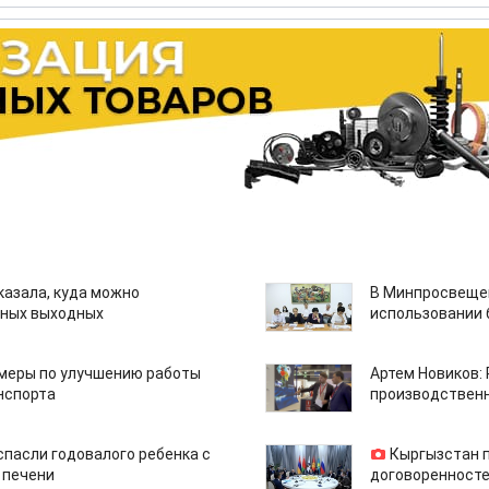
казала, куда можно
В Минпросвещен
нных выходных
использовании
 меры по улучшению работы
Артем Новиков:
нспорта
производствен
спасли годовалого ребенка с
Кыргызстан 
 печени
договоренносте