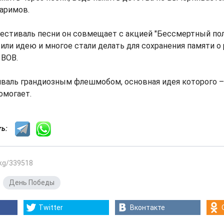
аримов.
естиваль песни он совмещает с акцией "Бессмертный полк
или идею и многое стали делать для сохранения памяти о
 ВОВ.
иваль грандиозным флешмобом, основная идея которого –
омогает.
сть:
.kg/339518
,
День Победы
Twitter
Вконтакте