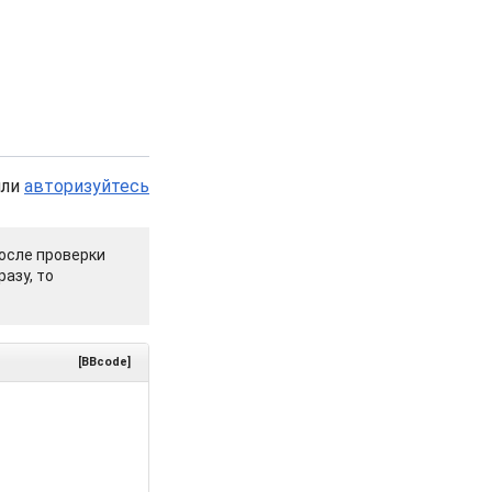
или
авторизуйтесь
осле проверки
азу, то
[BBcode]