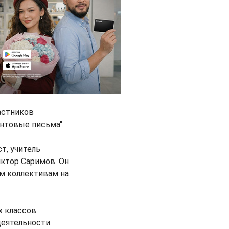
астников
нтовые письма".
т, учитель
иктор Саримов. Он
м коллективам на
х классов
еятельности.