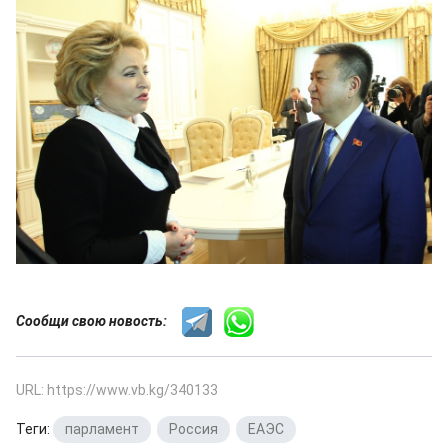
Сообщи свою новость:
URL: https://www.vb.kg/340133
Теги:
парламент
,
Россия
,
ЕАЭС
,