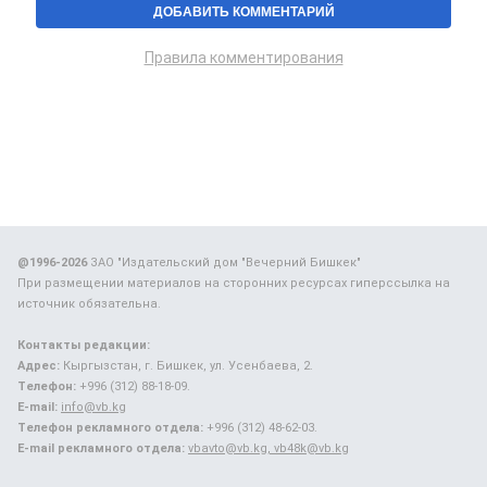
Правила комментирования
@1996-2026
ЗАО "Издательский дом "Вечерний Бишкек"
При размещении материалов на сторонних ресурсах гиперссылка на
источник обязательна.
Контакты редакции:
Адрес:
Кыргызстан, г. Бишкек, ул. Усенбаева, 2.
Телефон:
+996 (312) 88-18-09.
E-mail:
info@vb.kg
Телефон рекламного отдела:
+996 (312) 48-62-03.
E-mail рекламного отдела:
vbavto@vb.kg, vb48k@vb.kg