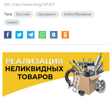
URL: https://www.vb.kg/341437
Теги:
бассейн
,
парламент
,
Албек Ибраимов
,
мэрия