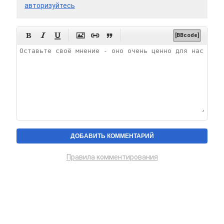
авторизуйтесь






[BBcode]
Правила комментирования