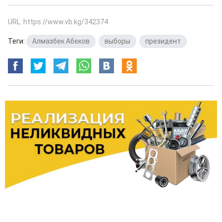
URL: https://www.vb.kg/342374
Теги:
Алмазбек Абеков
,
выборы
,
президент