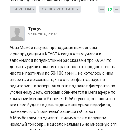
+2
ЦИТИРОВАТЬ
ЖАЛОБА МОДЕРАТОРУ
Тунгуч
27.06.2016, 20:37
Абаз Мамбетакунов преподавал нам основы
юриспруденции в КГУСТА когда я там учился и
запомнился популисткими рассказами про ЮАР, что
дескать удивительная страна: золото продают очень
часто и партиями по 50-100 тонн.... не хотелось с ним
спорить и доказывать, что это он фантазирует в
аудитории... а теперь он значит адвокат фигуранта по
уголовному делу, который обвиняется в мегаафере по
компании Мегаком?! насчет И.Айткулова, все понятно,
этот лис будет за деньги даже наверное педофила,
пойманного с "поличным" защищать!... а вот
А.Мамбетакунов удивил!... видимо тоже посулили
немалый гонорар... надоело калымить на мизерную з/п