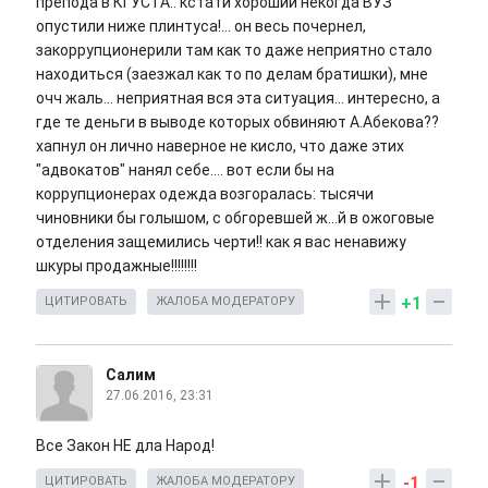
препода в КГУСТА.. кстати хороший некогда ВУЗ
опустили ниже плинтуса!... он весь почернел,
закоррупционерили там как то даже неприятно стало
находиться (заезжал как то по делам братишки), мне
очч жаль... неприятная вся эта ситуация... интересно, а
где те деньги в выводе которых обвиняют А.Абекова??
хапнул он лично наверное не кисло, что даже этих
"адвокатов" нанял себе.... вот если бы на
коррупционерах одежда возгоралась: тысячи
чиновники бы голышом, с обгоревшей ж...й в ожоговые
отделения защемились черти!! как я вас ненавижу
шкуры продажные!!!!!!!!
+1
ЦИТИРОВАТЬ
ЖАЛОБА МОДЕРАТОРУ
Салим
27.06.2016, 23:31
Все Закон НЕ дла Народ!
-1
ЦИТИРОВАТЬ
ЖАЛОБА МОДЕРАТОРУ