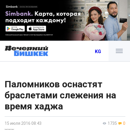
KG
Паломников оснастят
браслетами слежения на
время хаджа
15 июля 2016 08:43
1735
0
www