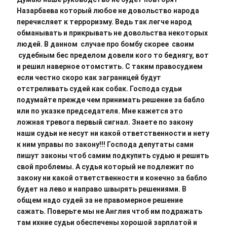
Назарбаева который любое не довольство народа
перечисляет к терроризму. Ведь так легче народ
обманывать и прикрывать не довольства некоторых
людей. В данном случае про бомбу скорее своим
судебным бес пределом довели кого то беднягу, вот
и решил наверное отомстить. С таким правосудием
если честно скоро как заграницей будут
отстреливать судей как собак. Господа судьи
подумайте прежде чем принимать решение за бабло
или по указке председателя. Мне кажется это
ложная тревога первый сигнал. Знаете по закону
наши судьи не несут ни какой ответственности и нету
к ним управы по закону!!! Господа депутаты сами
пишут законы чтоб самим подкупить судью и решить
свой проблемы. А судья который не подлежит по
закону ни какой ответственности и конечно за бабло
будет на лево и направо швырять решениями. В
общем надо судей за не правомерное решение
сажать. Поверьте мы не Англия чтоб им подражать
там ихние судьи обеспечены хорошой зарплатой и