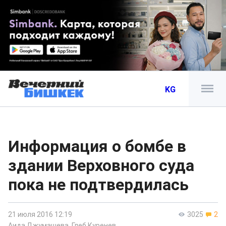
KG
Информация о бомбе в
здании Верховного суда
пока не подтвердилась
21 июля 2016 12:19
3025
2
Аида Джумашева
,
Глеб Куренев