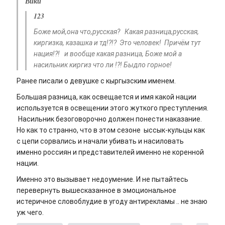
Вики
123
Боже мой,она что,русская? Какая разница,русская,
киргизка, казашка и тд!?!? Это человек! Причём тут
нация!?! и вообще какая разница, Боже мой а
насильник киргиз что ли !?! Быдло горное!
Ранее писали о девушке с кыргызским именем.
Большая разница, как освещается и имя какой нации
используется в освещении этого жуткого преступления.
Насильник безоговорочно должен понести наказание.
Но как то странно, что в этом сезоне ыссык-кульцы как
с цепи сорвались и начали убивать и насиловать
именно россиян и представителей именно не коренной
нации.
Именно это вызывает недоумение. И не пытайтесь
перевернуть вышесказанное в эмоциональное
истеричное словоблудие в угоду антирекламы .. не знаю
уж чего.