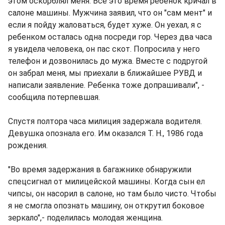
этом оскорблял меня. Все это время ребенок кричал в
салоне машины. Мужчина заявил, что он "сам мент" и
если я пойду жаловаться, будет хуже. Он уехал, я с
ребенком осталась одна посреди гор. Через два часа
я увидела человека, он пас скот. Попросила у него
телефон и дозвонилась до мужа. Вместе с подругой
он забрал меня, мы приехали в ближайшее РУВД и
написали заявление. Ребенка тоже допрашивали", -
сообщила потерпевшая.
Спустя полтора часа милиция задержала водителя.
Девушка опознала его. Им оказался Т. Н., 1986 года
рождения.
"Во время задержания в багажнике обнаружили
спецсигнал от милицейской машины. Когда сын ел
чипсы, он насорил в салоне, но там было чисто. Чтобы
я не смогла опознать машину, он открутил боковое
зеркало",- поделилась молодая женщина.