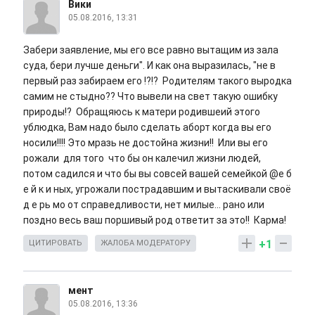
Вики
05.08.2016, 13:31
Забери заявление, мы его все равно вытащим из зала
суда, бери лучше деньги". И как она выразилась, "не в
первый раз забираем его !?!? Родителям такого выродка
самим не стыдно?? Что вывели на свет такую ошибку
природы!? Обращяюсь к матери родившеий этого
ублюдка, Вам надо было сделать аборт когда вы его
носили!!!! Это мразь не достойна жизни!! Или вы его
рожали для того что бы он калечил жизни людей,
потом садился и что бы вы совсей вашей семейкой @е б
е й к и ных, угрожали пострадавшим и вытаскивали своё
д е рь мо от справедливости, нет милые... рано или
поздно весь ваш поршивый род ответит за это!! Карма!
+1
ЦИТИРОВАТЬ
ЖАЛОБА МОДЕРАТОРУ
мент
05.08.2016, 13:36