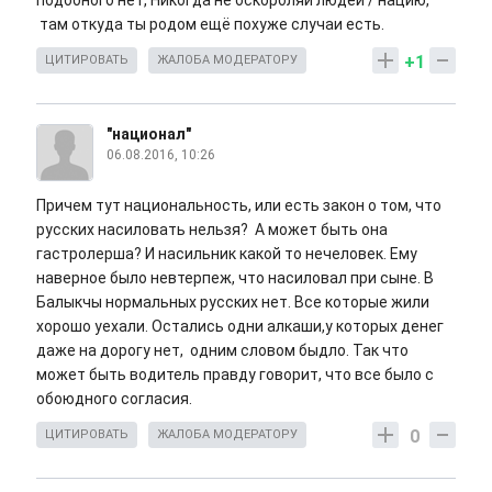
подобного нет, Никогда не оскорбляй людей / нацию,
там откуда ты родом ещё похуже случаи есть.
+1
ЦИТИРОВАТЬ
ЖАЛОБА МОДЕРАТОРУ
"национал"
06.08.2016, 10:26
Причем тут национальность, или есть закон о том, что
русских насиловать нельзя? А может быть она
гастролерша? И насильник какой то нечеловек. Ему
наверное было невтерпеж, что насиловал при сыне. В
Балыкчы нормальных русских нет. Все которые жили
хорошо уехали. Остались одни алкаши,у которых денег
даже на дорогу нет, одним словом быдло. Так что
может быть водитель правду говорит, что все было с
обоюдного согласия.
0
ЦИТИРОВАТЬ
ЖАЛОБА МОДЕРАТОРУ