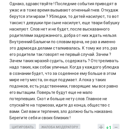
Однако, здравствуйте ! Последние события приводят в
ужас и в тоже время вызывают огненный гнев. Откудаж
берутся эти мрази ? Ублюдки, то детей насилуют, то вот
таксист девушки при сыне насилует, еще твари бабушку
насилуют. Слов нет и не будет, после высказанного
родителями задержанного, добра от них ждать нельзя.
Внутренний Балыкчи по словам врача, не раз а именно
это дармоеда делами сталкивалась. К тому же это, раз
его родители так говорят не первый случай. Зачем ?
Зачем таких мразей судить, содержать ? Отстреливать
надо таких, как собак уличных. Когда у каждого ублюдка
в сознании будет, что за содеянное ему больше в этом
мире нету места, он еще подумает. А пока у таких
подонков, есть родственники, говорящие: мы все равно
его вытащим. Поверьте будут еще не мало
потерпевших. Скот и больше нету слов. Главное не
спускайте на тормозах, идите до конца, общество с
вами. Сил вам и терпения, зло должно быть наказано.
Берегите себя и своих близких !
+1
ЦИТИРОВАТЬ
ЖАЛОБА МОДЕРАТОРУ