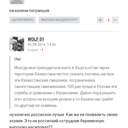
на колени погранцов
-1
ЦИТИРОВАТЬ
ЖАЛОБА МОДЕРАТОРУ
WOLF 01
06.08.2016, 14:36
Карма:
-1
Оке
Иногда мне приходиться ехать в Кыргызстан через
теротории Казахстана честно сказать ооочень наглые
эти Казахстанские гаишники, пограничники,
санэпстанция,таможенники.100 раз лучше в России эти
службы в сравнении с Казахскими. Давно пора решать
этот вопрос на высшем уровне а то Казахи нас грабят
по другому не скажешь.
ну конечно россиское лучше. Как же не похвалить своих
хозяев. Это не россиский сотрудник беременную
кыргызку насиловал??