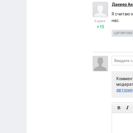
Данияр Ан
Я считаю 
нас.
Карма:
+15
ЦИТИРОВА
Коммент
модерат
авториз

