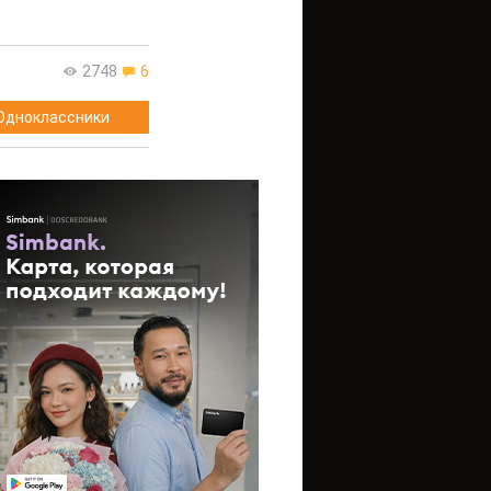
2748
6
Одноклассники