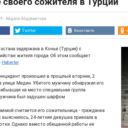
 своего сожителя в Турции
09
-
Айдана Абдуваитова
Twitter
Вконтакте
стана задержана в Конье (Турция) с
ийстве жителя города. Об этом сообщает
е
Haberler
.
инцидент произошел в прошлый вторник, 2
на улице Медин. Убитого мужчину обнаружил его
рибывшая на место специальная группа
 мужчина был задушен шарфом.
аемой считается его сожительница - гражданка
 выяснилось, 24-летняя девушка приехала в
отки. Однако вместо обещанной работы ее