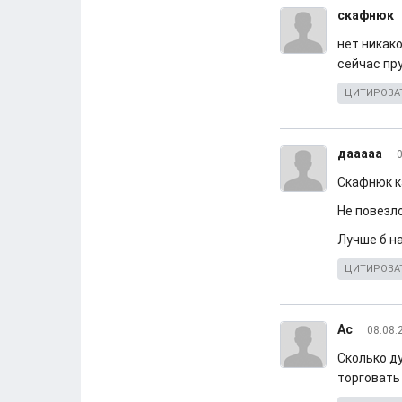
скафнюк
нет никако
сейчас пру
ЦИТИРОВА
дааааа
0
Скафнюк ка
Не повезл
Лучше б н
ЦИТИРОВА
Ас
08.08.
Сколько д
торговать 