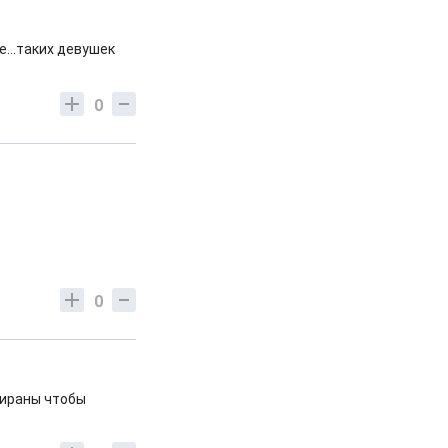
е...таких девушек
0
0
 ираны чтобы