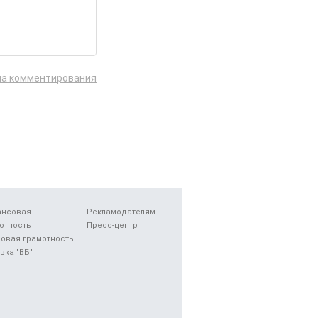
ла комментирования
ансовая
Рекламодателям
отность
Пресс-центр
овая грамотность
вка "ВБ"