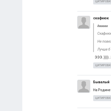
ЦИТИРОВА
скафнюк
дааааа
Скафнюк 
Не пове
Лучше б
ЭЭЭ..)))).
ЦИТИРОВА
Бывалый
На Родине 
ЦИТИРОВА