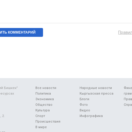
Прави
ий Бишкек"
Все новости
Народные новости
Фин
ресурсах
Политика
Кыргызская пресса
грам
Экономика
Блоги
Прав
Общество
Фото
Спра
Культура
Видео
 2.
Спорт
Инфографика
Происшествия
В мире