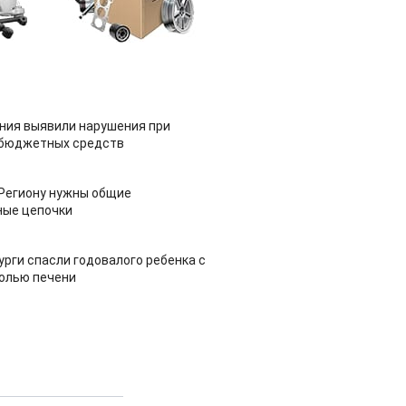
ия выявили нарушения при
 бюджетных средств
 Региону нужны общие
ные цепочки
урги спасли годовалого ребенка с
холью печени