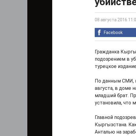
убийстве
08 августа 2016 11:
Facebook
Гражданка Кыргыз
подозрением в уб
турецкое издани
По данным СМИ, 
августа, в доме 
младший брат. П
установила, что
Главной подозрев
Кыргызстана. Как
Анталью на зараб