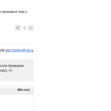
 произвол чем у
0
или
авторизуйтесь
осле проверки
азу, то
[BBcode]