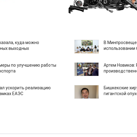
казала, куда можно
В Минпросвещен
нных выходных
использовании
 меры по улучшению работы
Артем Новиков:
нспорта
производствен
ал ускорить реализацию
Бишкекские хир
рамках ЕАЭС
гигантской опу