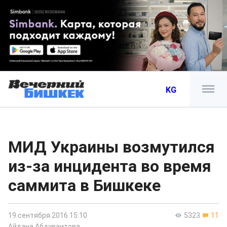
KG
МИД Украины возмутился
из-за инцидента во время
саммита в Бишкеке
19 сентября 2016 15:10
5323
11
Айдана Абдуваитова