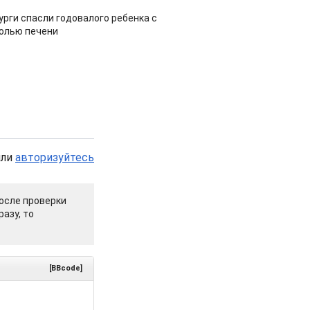
урги спасли годовалого ребенка с
холью печени
или
авторизуйтесь
осле проверки
азу, то
[BBcode]