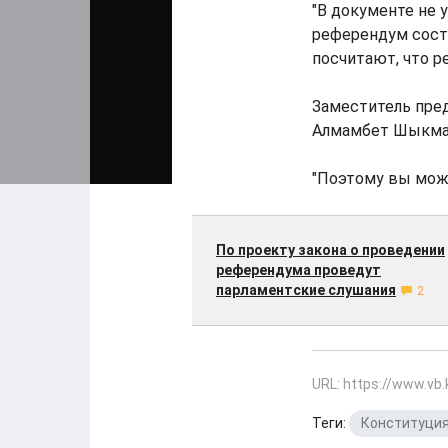
"В документе не у
референдум состо
посчитают, что р
Заместитель пред
Алмамбет Шыкмама
"Поэтому вы може
По проекту закона о проведении
референдума проведут
парламентские слушания
2
URL: https://www.vb
Теги:
Конституци