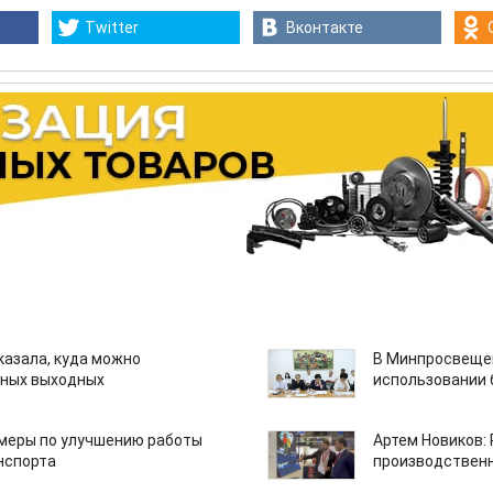
Twitter
Вконтакте
казала, куда можно
В Минпросвещен
нных выходных
использовании
 меры по улучшению работы
Артем Новиков:
нспорта
производствен