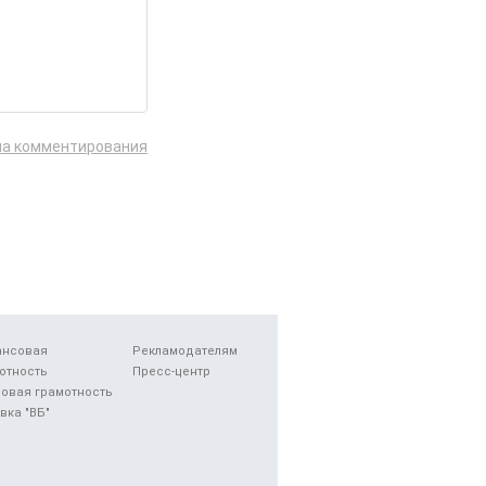
ла комментирования
ансовая
Рекламодателям
отность
Пресс-центр
овая грамотность
вка "ВБ"