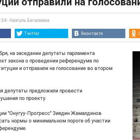
ции отправили на голосован
:54
-
Назгуль Бегалиева
Twitter
Вконтакте
ября, на заседании депутаты парламента
ект закона о проведении референдума по
итуции и отправили на голосование во втором
ия депутаты предложили провести
ушания по проекту.
ции "Онугуу-Прогресс" Зиядин Жамалдинов
сать нормы о минимальном пороге об участии
ферендуме.