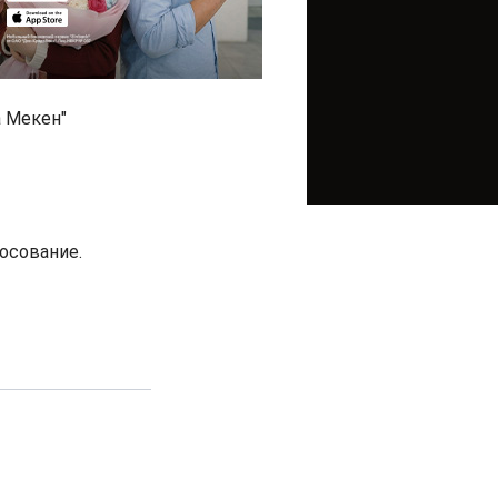
а Мекен"
осование.