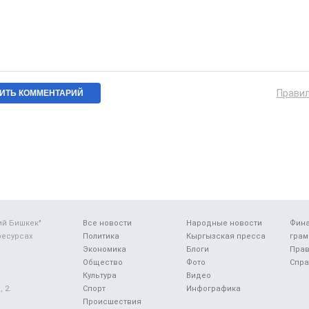
Прави
ий Бишкек"
Все новости
Народные новости
Фин
ресурсах
Политика
Кыргызская пресса
грам
Экономика
Блоги
Прав
Общество
Фото
Спра
Культура
Видео
 2.
Спорт
Инфографика
Происшествия