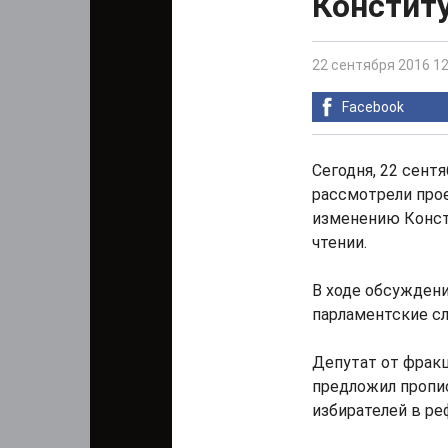
Конститу
22 сентября 2016 12
Facebook
Сегодня, 22 сент
рассмотрели про
изменению Конст
чтении.
В ходе обсужден
парламентские сл
Депутат от фрак
предложил пропи
избирателей в ре