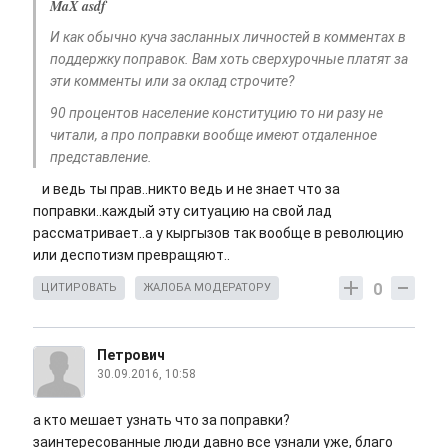
MaX asdf
И как обычно куча засланных личностей в комментах в
поддержку поправок. Вам хоть сверхурочные платят за
эти комменты или за оклад строчите?
90 процентов население конституцию то ни разу не
читали, а про поправки вообще имеют отдаленное
представление.
и ведь ты прав..никто ведь и не знает что за
поправки..каждый эту ситуацию на свой лад
рассматривает..а у кыргызов так вообще в революцию
или деспотизм превращяют..
0
ЦИТИРОВАТЬ
ЖАЛОБА МОДЕРАТОРУ
Петрович
30.09.2016, 10:58
а кто мешает узнать что за поправки?
заинтересованные люди давно все узнали уже, благо