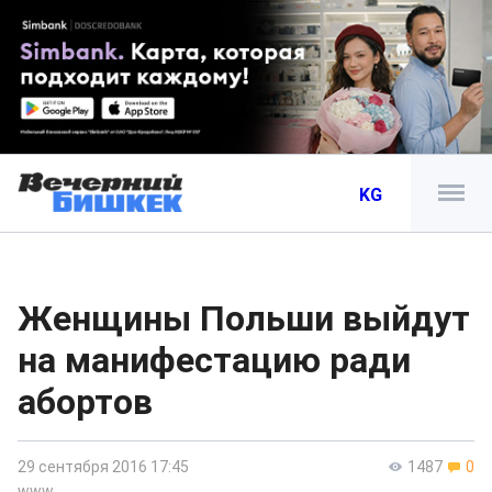
KG
Женщины Польши выйдут
на манифестацию ради
абортов
29 сентября 2016 17:45
1487
0
www