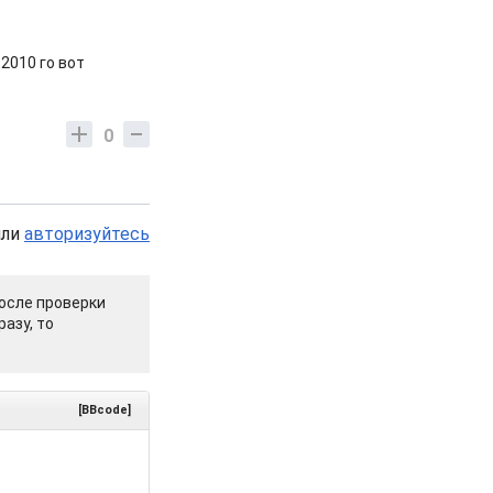
2010 го вот
0
или
авторизуйтесь
осле проверки
азу, то
[BBcode]