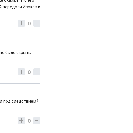
 сказал, что его
й передали Исаков и
0
жно было скрыть
0
ыл под следствием?
0