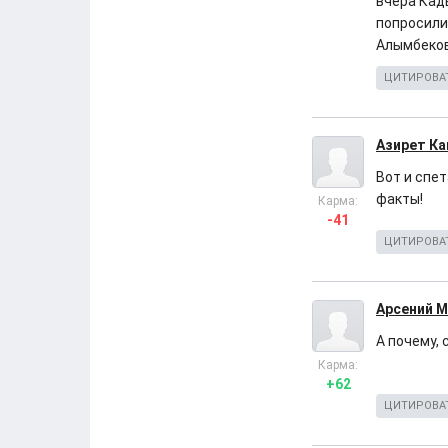
вчера Кад
попросили
Алымбеков
ЦИТИРОВА
Азирет Ка
Вот и спе
факты!
Карма:
-41
ЦИТИРОВА
Арсений 
А почему,
Карма:
+62
ЦИТИРОВА