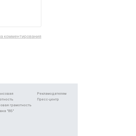
ла комментирования
ансовая
Рекламодателям
отность
Пресс-центр
овая грамотность
вка "ВБ"