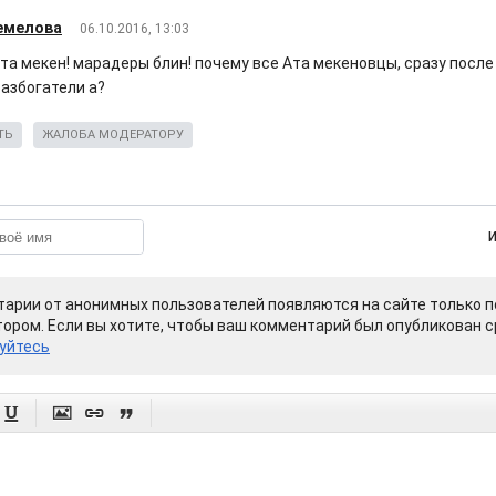
емелова
06.10.2016, 13:03
та мекен! марадеры блин! почему все Ата мекеновцы, сразу после 
разбогатели а?
ТЬ
ЖАЛОБА МОДЕРАТОРУ
арии от анонимных пользователей появляются на сайте только п
ором. Если вы хотите, чтобы ваш комментарий был опубликован ср
уйтесь



