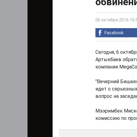
обвинен
06 октября 2016 10:
Facebook
Сегодня, 6 октяб
Артыкбаев обрат
компании MegaCo
"Вечерний Бишкек
идет о серьезны
вопрос на заседа
Мээримбек Миске
комиссию по про