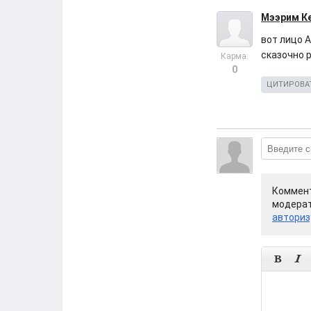
Мээрим К
вот лицо А
сказочно 
Карма:
0
ЦИТИРОВА
Коммент
модерат
авториз

