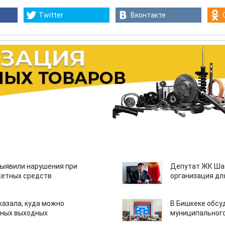
Twitter
Вконтакте
ыявили нарушения при
Депутат ЖК Шаб
етных средств
организация дл
казала, куда можно
В Бишкеке обсу
нных выходных
муниципального