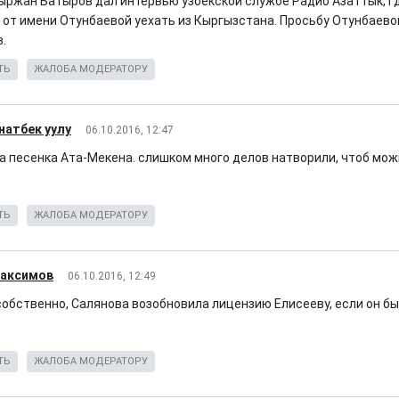
ыржан Батыров дал интервью узбекской службе Радио Азаттык, где
 от имени Отунбаевой уехать из Кыргызстана. Просьбу Отунбаево
.
ТЬ
ЖАЛОБА МОДЕРАТОРУ
натбек уулу
06.10.2016, 12:47
та песенка Ата-Мекена. слишком много делов натворили, чтоб мо
ТЬ
ЖАЛОБА МОДЕРАТОРУ
Максимов
06.10.2016, 12:49
 собственно, Салянова возобновила лицензию Елисееву, если он б
ТЬ
ЖАЛОБА МОДЕРАТОРУ