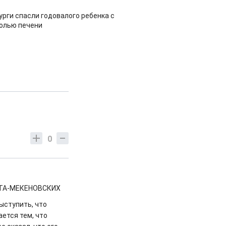
урги спасли годовалого ребенка с
холью печени
0
т АТА-МЕКЕНОВСКИХ
ыступить, что
ется тем, что