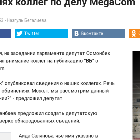
иях коллег по делу MegaCom
53
-
Назгуль Бегалиева
Twitter
Вконтакте
ря, на заседании парламента депутат Осмонбек
ил внимание коллег на публикацию
"ВБ"
о
m.
" опубликовал сведения о наших коллегах. Речь
х обвинениях. Может, мы рассмотрим данный
нии?" - предложил депутат.
нбаев предложил создать депутатскую
верке обнародованных сведений.
Аида Салянова, чье имя указано в