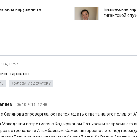
ыявила нарушения в
Бишкекские хир
гигантской опу
2016, 11:57
ись тараканы...
ТЬ
ЖАЛОБА МОДЕРАТОРУ
алиев
06.10.2016, 12:40
бе Салянова опровергла, остается ждать ответа на этот слив о
в Македонии встретился с Кадыржаном Батыром и попросил его в
 раз встречался с Атамбаевым. Самое интересное это подтвержда