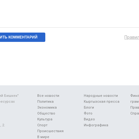
Прави
ий Бишкек"
Все новости
Народные новости
Фин
ресурсах
Политика
Кыргызская пресса
грам
Экономика
Блоги
Прав
Общество
Фото
Спра
Культура
Видео
 2.
Спорт
Инфографика
Происшествия
В мире