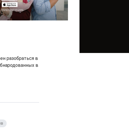
ен разобраться в
 обнародованных в
ев