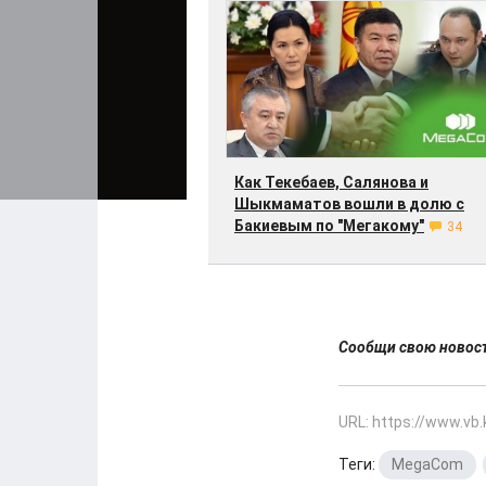
Как Текебаев, Салянова и
Шыкмаматов вошли в долю с
Бакиевым по "Мегакому"
34
Сообщи свою ново
URL: https://www.vb
Теги:
MegaCom
,