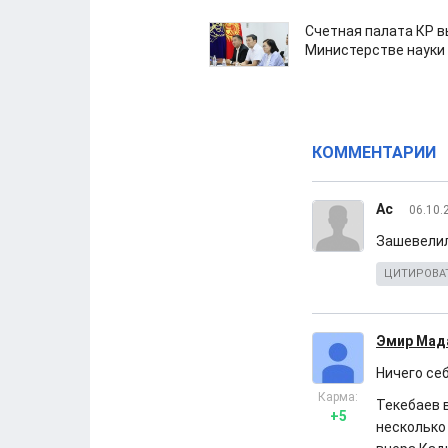
Счетная палата КР в
Министерстве науки
КОММЕНТАРИИ
Ас
06.10.
Зашевелил
ЦИТИРОВА
Эмир Мад
Ничего се
Карма:
Текебаев 
+5
несколько