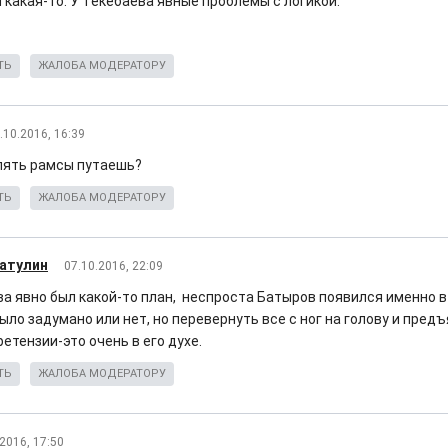
 какая-то. У Текебаева явные проблемы с логикой.
ТЬ
ЖАЛОБА МОДЕРАТОРУ
.10.2016, 16:39
опять рамсы путаешь?
ТЬ
ЖАЛОБА МОДЕРАТОРУ
атулин
07.10.2016, 22:09
ва явно был какой-то план, неспроста Батыров появился именно в
ыло задумано или нет, но перевернуть все с ног на голову и пред
етензии-это очень в его духе.
ТЬ
ЖАЛОБА МОДЕРАТОРУ
2016, 17:50