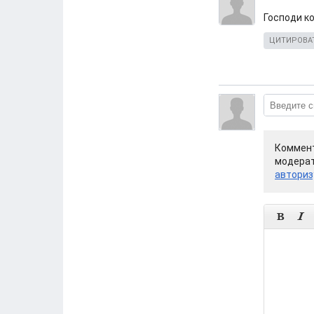
Господи ко
ЦИТИРОВА
Коммент
модерат
авториз

