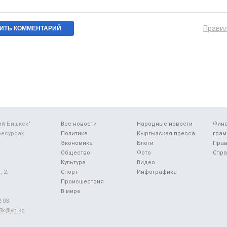
Прави
ий Бишкек"
Все новости
Народные новости
Фин
ресурсах
Политика
Кыргызская пресса
грам
Экономика
Блоги
Прав
Общество
Фото
Спра
Культура
Видео
 2.
Спорт
Инфографика
Происшествия
В мире
-03.
48k@vb.kg