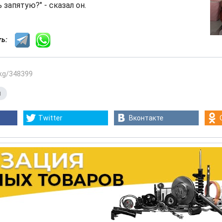
запятую?" - сказал он.
сть:
.kg/348399
я
Twitter
Вконтакте