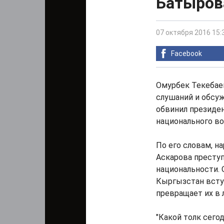
Батырова
07 октября 2016 15:
Facebook
Омурбек Текебаев
слушаний и обсу
обвинил президе
национального во
По его словам, 
Аскарова преступ
национальности. О
Кыргызстан всту
превращает их в 
"Какой толк сего