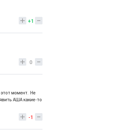
+1
0
 этот момент. Не
ъявить АША какие-то
-1