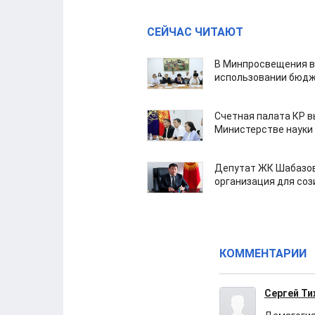
СЕЙЧАС ЧИТАЮТ
В Минпросвещения в
использовании бюдж
Счетная палата КР в
Министерстве науки
Депутат ЖК Шабазов
организация для со
КОММЕНТАРИИ
Сергей Т