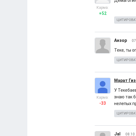
Демагогия
Карма:
+52
ЦИТИРОВА
Анзор
07
Теке, ты 
ЦИТИРОВА
Марат Гиз
У Текебае
знаю так б
Карма:
-33
нелепых пр
ЦИТИРОВА
Jal
08.10.