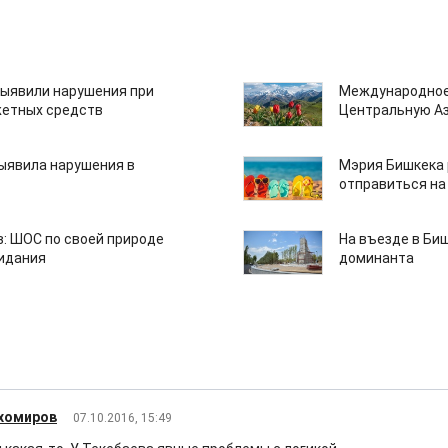
ыявили нарушения при
Международное
етных средств
Центральную А
ыявила нарушения в
Мэрия Бишкека 
отправиться на
: ШОС по своей природе
На въезде в Би
зидания
доминанта
ихомиров
07.10.2016, 15:49