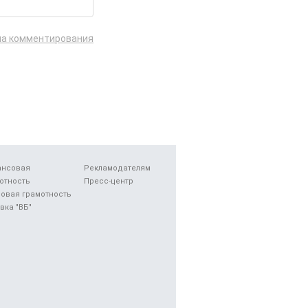
ла комментирования
ансовая
Рекламодателям
отность
Пресс-центр
овая грамотность
вка "ВБ"