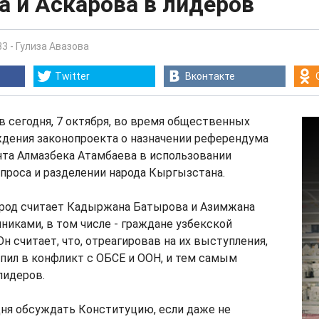
 и Аскарова в лидеров
33
-
Гулиза Авазова
Twitter
Вконтакте
 сегодня, 7 октября, во время общественных
ждения законопроекта о назначении референдума
нта Алмазбека Атамбаева в использовании
проса и разделении народа Кыргызстана.
народ считает Кадыржана Батырова и Азимжана
никами, в том числе - граждане узбекской
н считает, что, отреагировав на их выступления,
пил в конфликт с ОБСЕ и ООН, и тем самым
лидеров.
дня обсуждать Конституцию, если даже не