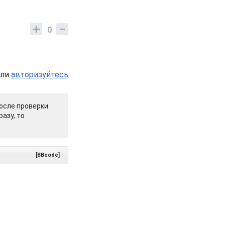
0
или
авторизуйтесь
осле проверки
азу, то
[BBcode]