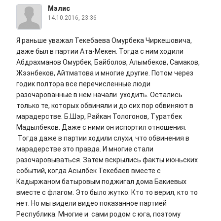
Мэлис
14.10.2016, 23:36
Я раньше уважал Текебаева Омурбека Чиркешовича,
даже был в партии Ата-Мекен. Тогда с ним ходили
Абдрахманов Омурбек, Байболов, Алымбеков, Самаков,
Жээнбеков, Айтматова и многие другие. Потом через
годик полтора все перечисленные люди
разочарованные в нем начали уходить. Остались
только те, которых обвиняли и до сих пор обвиняют в
марадерстве. Б.Шэр, Райкан Тологонов, Туратбек
Мадылбеков. Даже с ними он испортил отношения.
Тогда даже в партии ходили слухи, что обвинения в
марадерстве это правда. И многие стали
разочаровываться. Затем вскрылись факты июньских
событий, когда Асылбек Текебаев вместе с
Кадыржаном батыровым поджигал дома Бакиевых
вместе с флагом. Это было жутко. Кто то верил, кто то
нет. Но мы видели видео показанное партией
Республика. Многие и сами родом с юга, поэтому