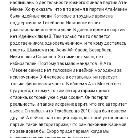
наслышаны о деятельности южного фииала партии Ата-
Мекен. Хочу сказать, что в то время в партии Ата-Мекен
были идейные люди. Которые в трудные времена
поддерживали Текебаева. Но многие из них
разочаровались в нем и ушли. В данное время в партии
нет Идейных людей. Там только те кто является
родственником, односельчанином, и те кому досталась
власть. Шыкмаматов, Асия Айтбаева, Базарбаев,
Никитенко и Салянова. За ними нет масс, нет
избирателей. Поэтому так мало мандатов. В Ата
-Мекене сейчас нет толковой и идейной молодежи за
исключением 3-4 человек, а остальных интересует
только финансовая часть. В общем у Ата-Мекена нет
будущего, потому что там авторитаризм одного
старика, который уже с ума сходит. Он потерял
реальность, и так же искренне верит, что его авторитет
высок. Он забыл, что Текебаев до 2010 года был совсем
другой. А сейчас настоящий тиран, который установил в
партии такой авторитаризм, что сам покойный Каримов
по завидовал бы. Скоро придет время, когда мы