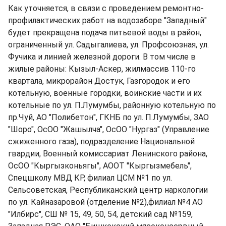
Как уточняется, в связи с проведением ремонтно-
профилактических работ на водозаборе "Западный"
будет прекращена подача питьевой воды в район,
ограниченный ул. Садыгалиева, ул. Профсоюзная, ул.
Фучика и линией железной дороги. В том числе в
жилые районы: Кызыл-Аскер, жилмассив 110-го
квартала, микрорайон Достук, Газгородок и его
котельную, военные городки, воинские части и их
котельные по ул. П.Лумумбы, районную котельную по
пр.Чуй, АО "Полибетон", ГКНБ по ул. П.Лумумбы, ЗАО
"Шоро", ОсОО "Жашылча", ОсОО "Нургаз" (Управление
сжиженного газа), подразделение Национальной
гвардии, Военный комиссариат Ленинского района,
ОсОО "Кыргызконьягы", АООТ "Кыргызмебель",
Спецшколу МВД КР, филиал ЦСМ №1 по ул.
Сельсоветская, Республиканский центр наркологии
по ул. Кайназаровой (отделение №2),филиал №4 АО
"Илбирс", СШ № 15, 49, 50, 54, детский сад №159,