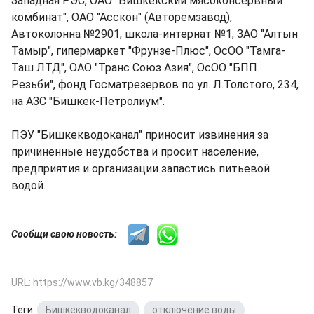
Западная РЭС, ОАО "Бишкекский мясоконсервный
комбинат", ОАО "Асскон" (Авторемзавод),
Автоколонна №2901, школа-интернат №1, ЗАО "Алтын
Тамыр", гипермаркет "Фрунзе-Плюс", ОсОО "Тамга-
Таш ЛТД", ОАО "Транс Союз Азия", ОсОО "БПП
Резьби", фонд Госматрезервов по ул. Л.Толстого, 234,
на АЗС "Бишкек-Петролиум".
ПЭУ "Бишкекводоканал" приносит извинения за
причиненные неудобства и просит население,
предприятия и организации запастись питьевой
водой.
Сообщи свою новость:
URL: https://www.vb.kg/348857
Теги:
Бишкекводоканал
,
отключение воды