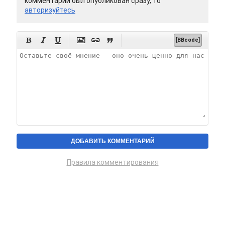
комментарий был опубликован сразу, то
авторизуйтесь






[BBcode]
Правила комментирования