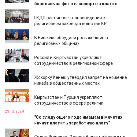
боролись за фото в паспорте в платке
17.02.2025
ГКДР разъясняет нововведения в
религиозном законодательстве КР
17.01.2025
В Бишкеке обсудили роль женщин в
религиозных общинах
30.12.2024
Россия и Кыргызстан укрепляют
сотрудничество в религиозной сфере
26.12.2024
Жокорку Кенеш утвердил запрет на ношение
никаба в общественных местах
26.12.2024
Кыргызстан и Турция укрепляют
сотрудничество в сфере религии
23.12.2024
"Со следующего года имамам в мечетях
начнут платить заработную плату"
21.12.2024