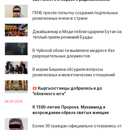
24.02.2026
ГКНБ пресёк попытку создания подпольных
религиозных ячеек в стране
10.11.2025
Джайшанкар и Моди поблагодарили Бутан за
тёплый приём реликвий Будды
08.11.2025
В Чуйской области выявлено медресе без
разрешительных документов
29.10.2025
В мэрии Бишкека обсудили вопросы
религиозных и межэтнических отношений
18.10.2025
Кыргызстанцы добрались и до
"облачного юга"
09.09.2025
К 1500-летию Пророка. Мухаммад и
возрождение образа святых женщин
25.08.2025
Более 30 граждан официально отказались от