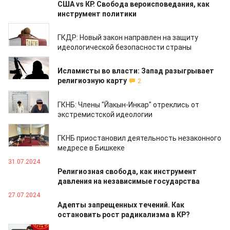
США vs КР. Свобода вероисповедания, как
инструмент политики
07.09.2024
ГКДР: Новый закон направлен на защиту
идеологической безопасности страны
06.09.2024
Исламисты во власти: Запад разыгрывает
религиозную карту
2
15.08.2024
ГКНБ: Члены "Йакын-Инкар" отреклись от
экстремистской идеологии
10.08.2024
ГКНБ приостановил деятельность незаконного
медресе в Бишкеке
31.07.2024
Религиозная свобода, как инструмент
давления на независимые государства
27.07.2024
Адепты запрещенных течений. Как
остановить рост радикализма в КР?
23.07.2024