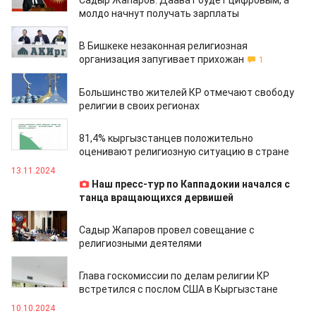
Садыр Жапаров: Даават будет цифровым, а
молдо начнут получать зарплаты
22.11.2024
В Бишкеке незаконная религиозная
организация запугивает прихожан
1
21.11.2024
Большинство жителей КР отмечают свободу
религии в своих регионах
19.11.2024
81,4% кыргызстанцев положительно
оценивают религиозную ситуацию в стране
13.11.2024
Наш пресс-тур по Каппадокии начался с
танца вращающихся дервишей
08.11.2024
Садыр Жапаров провел совещание с
религиозными деятелями
16.10.2024
Глава госкомиссии по делам религии КР
встретился с послом США в Кыргызстане
10.10.2024