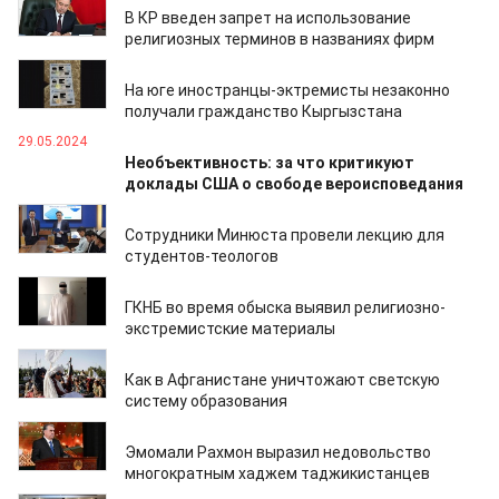
В КР введен запрет на использование
религиозных терминов в названиях фирм
05.07.2024
На юге иностранцы-эктремисты незаконно
получали гражданство Кыргызстана
29.05.2024
Необъективность: за что критикуют
доклады США о свободе вероисповедания
11.05.2024
Сотрудники Минюста провели лекцию для
студентов-теологов
08.05.2024
ГКНБ во время обыска выявил религиозно-
экстремистские материалы
12.03.2024
Как в Афганистане уничтожают светскую
систему образования
11.03.2024
Эмомали Рахмон выразил недовольство
многократным хаджем таджикистанцев