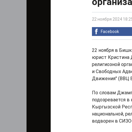
организа
22 ноября 2024 18:2
Facebook
22 ноября в Бишк
юрист Кристина 
религиозной орг
и Свободных Адв
Движения" (ВВЦ 
По словам Джамг
подозревается в 
Кыргызской Респу
национальной, ре
водворен в СИЗО-