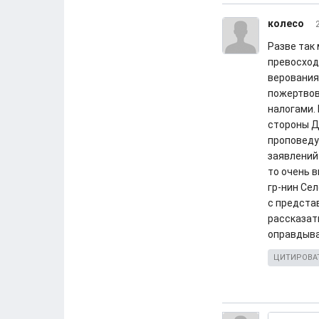
колесо
Разве так
превосход
верования
пожертвов
налогами.
стороны Д
проповеду
заявлений 
то очень в
гр-нин Се
с предста
рассказат
оправдыва
ЦИТИРОВА