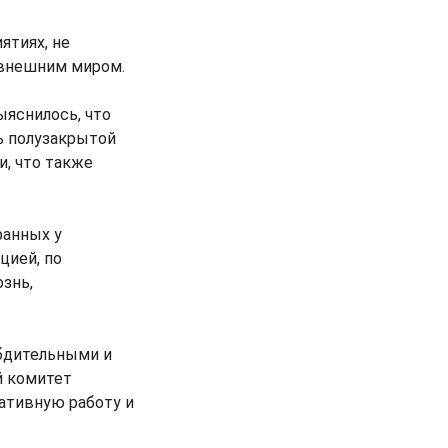
ятиях, не
 внешним миром.
ыяснилось, что
ь полузакрытой
и, что также
ранных у
цией, по
знь,
бдительными и
й комитет
ативную работу и