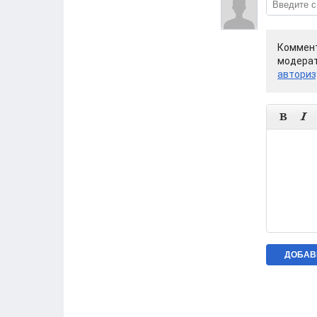
Коммент
модерат
авториз

