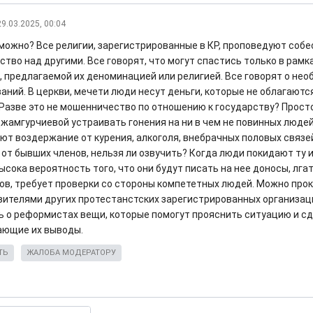
29.03.2025, 00:04
 можно? Все религии, зарегистрированные в КР, проповедуют соб
ство над другими. Все говорят, что могут спастись только в рамк
, предлагаемой их деноминацией или религией. Все говорят о не
аний. В церкви, мечети люди несут деньги, которые не облагаютс
 Разве это не мошенничество по отношению к государству? Прост
жамгурчиевой устраивать гонения на ни в чем не повинных людей
ют воздержание от курения, алкоголя, внебрачных половых связе
от бывших членов, нельзя ли озвучить? Когда люди покидают ту и
ысока вероятность того, что они будут писать на нее доносы, лгат
лов, требует проверки со стороны компететных людей. Можно пр
вителями других протестанстских зарегистрированных организаци
ь о реформистах вещи, которые помогут прояснить ситуацию и с
ющие их выводы.
ТЬ
ЖАЛОБА МОДЕРАТОРУ