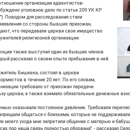
 отношении организации адвентистов-
буждено уголовное дело по статье 209 УК КР
). Поводом для расследования стали
заявления со стороны бывших прихожан,
ают, что передавали церкви свое имущество
ужителей религиозной организации.
енции также выступил один из бывших членов
орый рассказал о своем опыте пребывания в ней.
 житель Бишкека, состоял в церкви
рмистов в течение 20 лет. По его словам,
низации требовало от прихожан передачи
зу церкви, а также взимало обязательные денежные взн
емью оказывали постоянное давление. Требовали перепи
апрещали общаться с близкими, которые не поддерживали
ле моего ухода мне запретили общение с матерью и бабуш
сих пор наша связь полностью оборвана", - рассказал Село