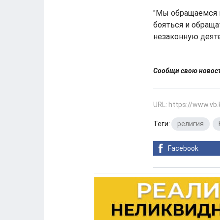
"Мы обращаемся к
бояться и обращ
незаконную деяте
Сообщи свою ново
URL: https://www.vb
Теги:
религия
,
Facebook