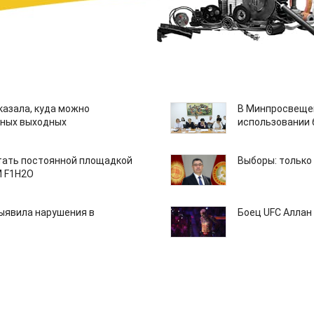
казала, куда можно
В Минпросвещен
нных выходных
использовании
тать постоянной площадкой
Выборы: только
M F1H2O
ыявила нарушения в
Боец UFC Аллан 