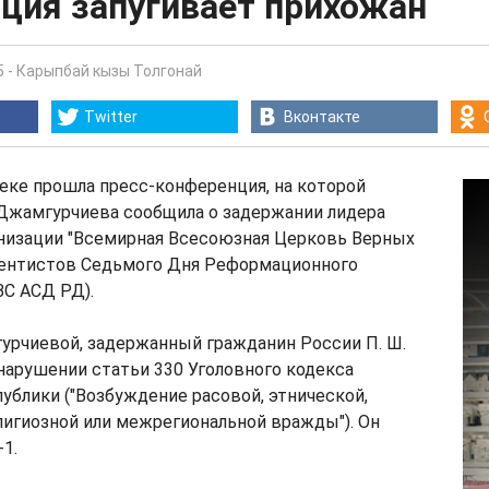
ция запугивает прихожан
5
-
Карыпбай кызы Толгонай
Twitter
Вконтакте
еке прошла пресс-конференция, на которой
Джамгурчиева сообщила о задержании лидера
анизации "Всемирная Всесоюзная Церковь Верных
ентистов Седьмого Дня Реформационного
ВС АСД РД).
урчиевой, задержанный гражданин России П. Ш.
нарушении статьи 330 Уголовного кодекса
блики ("Возбуждение расовой, этнической,
лигиозной или межрегиональной вражды"). Он
1.