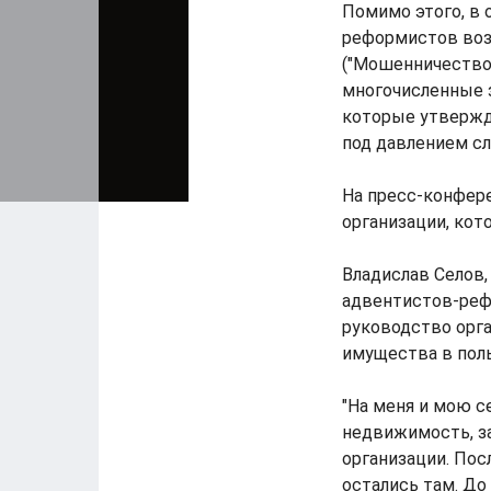
Помимо этого, в
реформистов воз
("Мошенничество"
многочисленные 
которые утвержд
под давлением сл
На пресс-конфер
организации, кот
Владислав Селов,
адвентистов-рефо
руководство орга
имущества в поль
"На меня и мою с
недвижимость, з
организации. Пос
остались там. До 