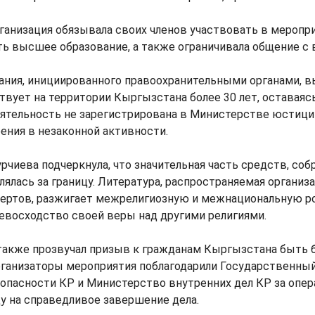
рганизация обязывала своих членов участвовать в меропри
ть высшее образование, а также ограничивала общение с
ания, инициированного правоохранительными органами, в
твует на территории Кыргызстана более 30 лет, оставаяс
еятельность не зарегистрирована в Министерстве юстици
ения в незаконной активности.
чиева подчеркнула, что значительная часть средств, соб
лялась за границу. Литература, распространяемая организа
ертов, разжигает межрелигиозную и межнациональную ро
евосходство своей веры над другими религиями.
также прозвучал призыв к гражданам Кыргызстана быть 
ганизаторы мероприятия поблагодарили Государственны
опасности КР и Министерство внутренних дел КР за опер
у на справедливое завершение дела.