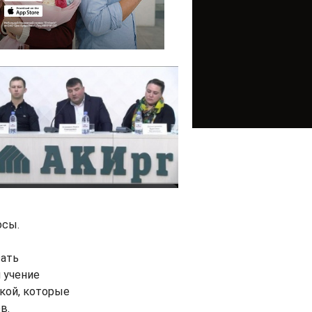
осы.
сать
 учение
кой, которые
в.