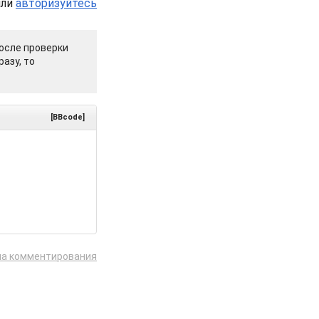
или
авторизуйтесь
осле проверки
азу, то
[BBcode]
ла комментирования