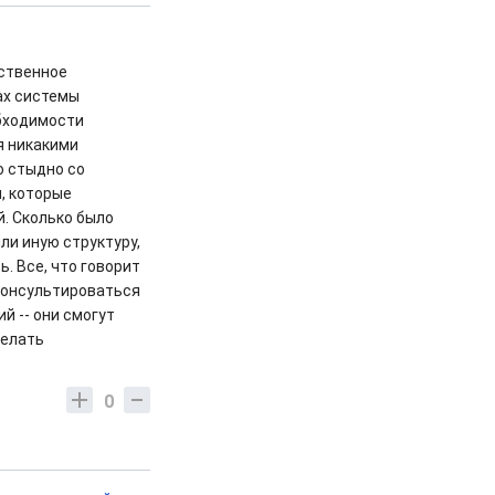
ественное
ах системы
обходимости
я никакими
о стыдно со
, которые
й. Сколько было
ли иную структуру,
ь. Все, что говорит
оконсультироваться
й -- они смогут
делать
0