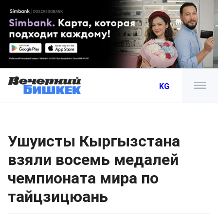
KG
Ушуисты Кыргызстана
взяли восемь медалей
чемпионата мира по
тайцзицюань