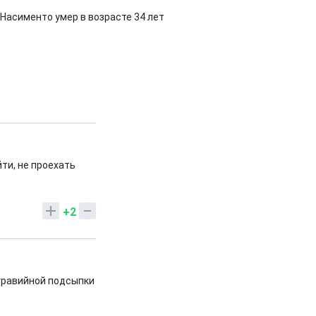
Насименто умер в возрасте 34 лет
йти, не проехать
+2
 гравийной подсыпки