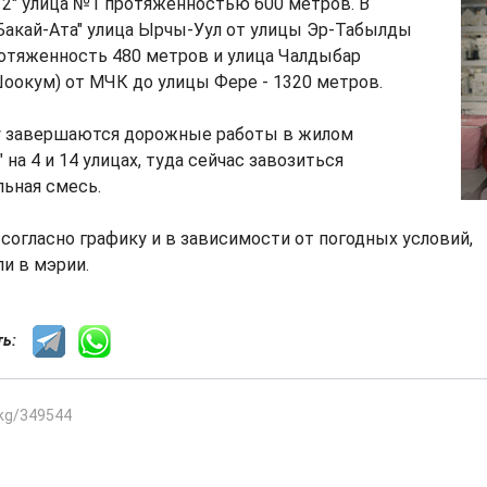
2" улица №1 протяженностью 600 метров. В
Бакай-Ата" улица Ырчы-Уул от улицы Эр-Табылды
ротяженность 480 метров и улица Чалдыбар
Шоокум) от МЧК до улицы Фере - 1320 метров.
у завершаются дорожные работы в жилом
 на 4 и 14 улицах, туда сейчас завозиться
ьная смесь.
согласно графику и в зависимости от погодных условий,
и в мэрии.
сть:
.kg/349544