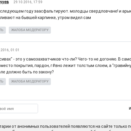
чуев
29.10.2016, 17:59
в следующем году заасфальтируют. молодцы свердловчане! и ары
ливают на бывшей карпинке, утром видел сам
ТЬ
ЖАЛОБА МОДЕРАТОРУ
.2016, 01:01
ивах" - это у самозахватчиков что-ли? Чего-то не догоняю. В са
 вместо покрытия, пардон, г#вно лежит толстым слоем, а "гравий
оле должно быть по закону?
ТЬ
ЖАЛОБА МОДЕРАТОРУ
арии от анонимных пользователей появляются на сайте только п