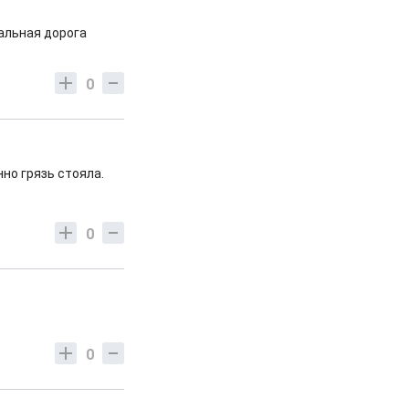
альная дорога
0
нно грязь стояла.
0
0