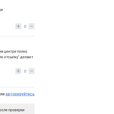
ки
0
мом центре полно
ную отсыпку" делают
0
или
авторизуйтесь
осле проверки