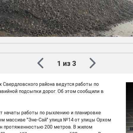
1 из 3
х Свердловского района ведутся работы по
авийной подсыпки дорог. Об этом сообщили в
т начаты работы по рыхлению и планировке
ом массиве "Эне-Сай" улица №14 от улицы Орхом
ин протяженностью 200 метров. В жилом