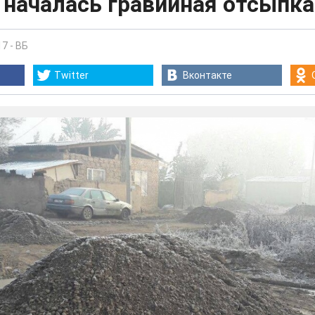
началась гравийная отсыпка
17
-
ВБ
Twitter
Вконтакте