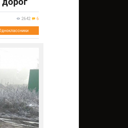
 дорог
2642
6
Одноклассники