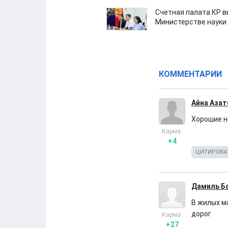
Счетная палата КР в
Министерстве науки
КОММЕНТАРИИ
Айна Азат
Хорошие но
Карма:
+4
ЦИТИРОВА
Дамиль Б
В жилых м
дорог
Карма:
+27