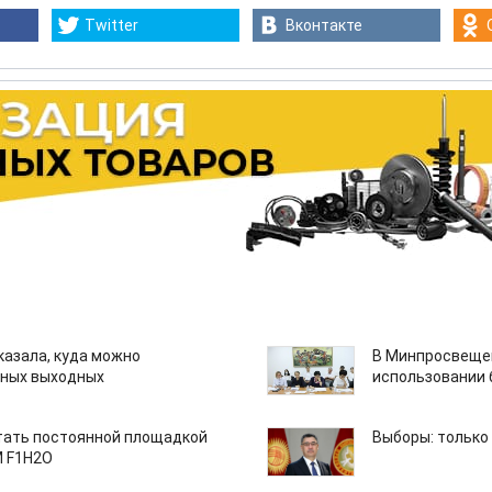
Twitter
Вконтакте
казала, куда можно
В Минпросвещен
нных выходных
использовании
тать постоянной площадкой
Выборы: только
M F1H2O