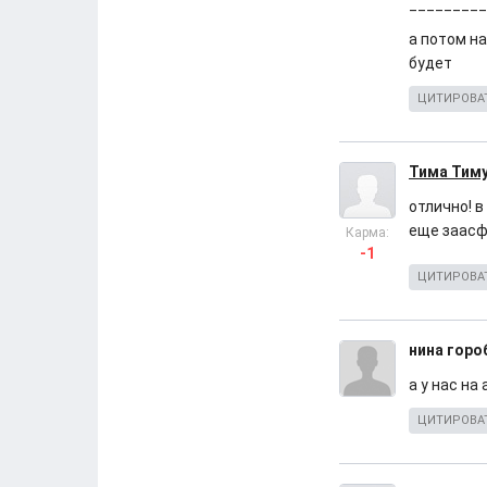
_________
а потом н
будет
ЦИТИРОВА
Тима Тим
отлично! в
еще заасф
Карма:
-1
ЦИТИРОВА
нина горо
а у нас на
ЦИТИРОВА