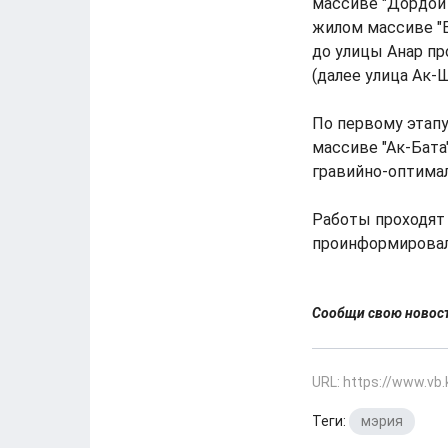
массиве "Дордой 
жилом массиве "
до улицы Анар п
(далее улица Ак-
По первому этап
массиве "Ак-Бата"
гравийно-оптимал
Работы проходят 
проинформировал
Сообщи свою ново
URL: https://www.vb
Теги:
мэрия