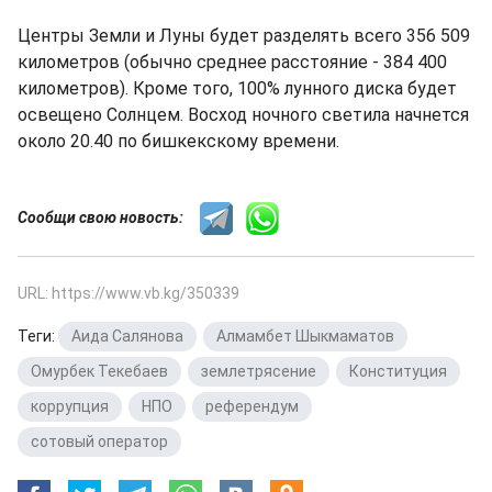
Центры Земли и Луны будет разделять всего 356 509
километров (обычно среднее расстояние - 384 400
километров). Кроме того, 100% лунного диска будет
освещено Солнцем. Восход ночного светила начнется
около 20.40 по бишкекскому времени.
Сообщи свою новость:
URL: https://www.vb.kg/350339
Теги:
Аида Салянова
,
Алмамбет Шыкмаматов
,
Омурбек Текебаев
,
землетрясение
,
Конституция
,
коррупция
,
НПО
,
референдум
,
сотовый оператор