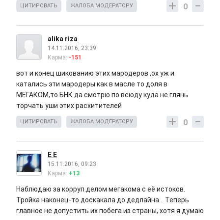
0
ЦИТИРОВАТЬ
ЖАЛОБА МОДЕРАТОРУ
alika riza
14.11.2016, 23:39
Карма:
-151
вот и конец шикованию этих мародеров ,ох уж и
катались эти мародеры как в масле то доля в
МЕГАКОМ,то БНК да смотрю по всюду куда не глянь
торчать уши этих расхитителей
0
ЦИТИРОВАТЬ
ЖАЛОБА МОДЕРАТОРУ
E Е
15.11.2016, 09:23
Карма:
+13
Наблюдаю за корруп.делом мегакома с её истоков.
Тройка наконец-то доскакала до дедлайна... Теперь
главное не допустить их побега из страны, хотя я думаю