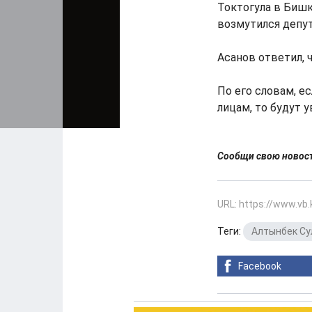
Токтогула в Бишк
возмутился депут
Асанов ответил, ч
По его словам, е
лицам, то будут 
Сообщи свою ново
URL: https://www.vb
Теги:
Алтынбек С
Facebook