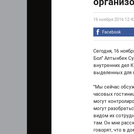
организ
16 ноября 2016 12:4
Facebook
Сегодня, 16 нояб
Бол" Алтынбек С
внутренних дел К
выделенных для 
"Мы сейчас обсуж
часовых гостиниц
могут контролиро
могут разобратьс
видом их сотрудн
там. Он мне расск
говорят, что в д