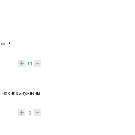
вает!
+1
, но они вынуждены
0