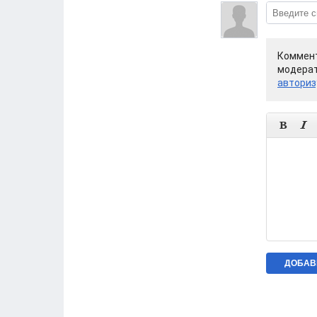
Коммент
модерат
авториз

