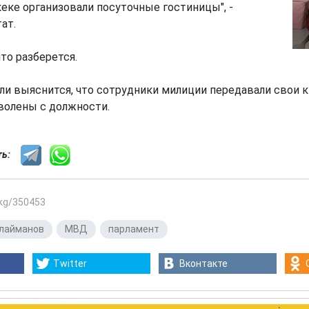
еке организовали посуточные гостиницы", -
ат.
то разберется.
сли выяснится, что сотрудники милиции передавали свои
уволены с должности.
сть:
.kg/350453
улайманов
,
МВД
,
парламент
Twitter
Вконтакте