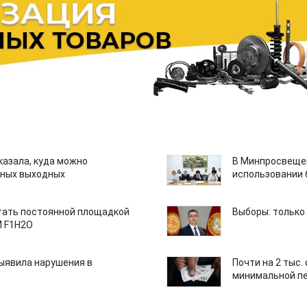
казала, куда можно
В Минпросвещен
нных выходных
использовании
тать постоянной площадкой
Выборы: только
M F1H2O
ыявила нарушения в
Почти на 2 тыс.
минимальной пе