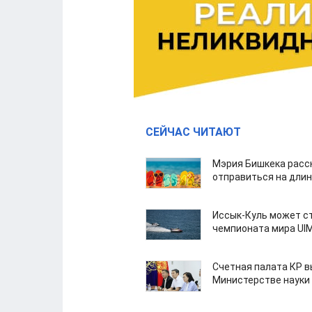
СЕЙЧАС ЧИТАЮТ
Мэрия Бишкека расс
отправиться на дли
Иссык-Куль может с
чемпионата мира UI
Счетная палата КР в
Министерстве науки