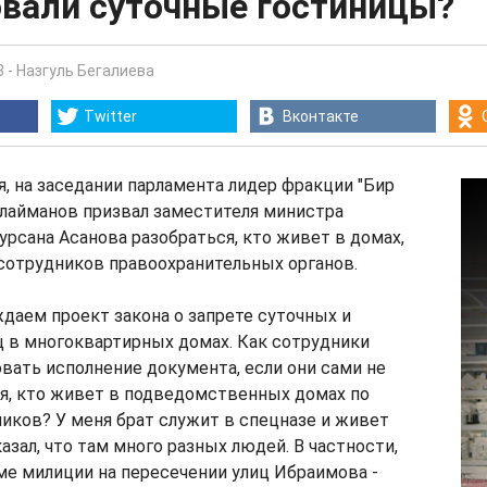
овали суточные гостиницы?
3
-
Назгуль Бегалиева
Twitter
Вконтакте
ря, на заседании парламента лидер фракции "Бир
улайманов призвал заместителя министра
урсана Асанова разобраться, кто живет в домах,
сотрудников правоохранительных органов.
даем проект закона о запрете суточных и
 в многоквартирных домах. Как сотрудники
вать исполнение документа, если они сами не
я, кто живет в подведомственных домах по
иков? У меня брат служит в спецназе и живет
азал, что там много разных людей. В частности,
оме милиции на пересечении улиц Ибраимова -