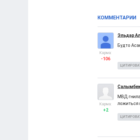
КОММЕНТАРИИ
Эльдар А
Будто Асан
Карма:
-106
ЦИТИРОВА
Салымбек
МВД гнила
ложиться п
Карма:
+2
ЦИТИРОВА