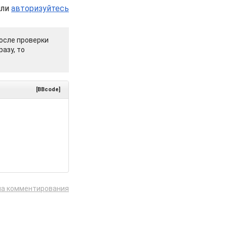
или
авторизуйтесь
осле проверки
азу, то
[BBcode]
ла комментирования